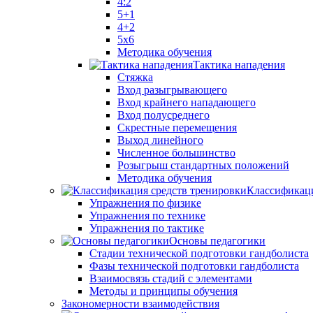
4:2
5+1
4+2
5x6
Методика обучения
Тактика нападения
Стяжка
Вход разыгрывающего
Вход крайнего нападающего
Вход полусреднего
Скрестные перемещения
Выход линейного
Численное большинство
Розыгрыш стандартных положений
Методика обучения
Классификаци
Упражнения по физике
Упражнения по технике
Упражнения по тактике
Основы педагогики
Стадии технической подготовки гандболиста
Фазы технической подготовки гандболиста
Взаимосвязь стадий с элементами
Методы и принципы обучения
Закономерности взаимодействия