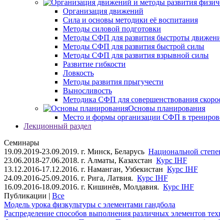
Организация движений
Сила и основы методики её воспитания
Методы силовой подготовки
Методы СФП для развития быстроты движен
Методы СФП для развития быстрой силы
Методы СФП для развития взрывной силы
Развитие гибкости
Ловкость
Методы развития прыгучести
Выносливость
Методика СФП для совершенствования скоро
Основы планирования
Место и формы организации СФП в трениров
Лекционный раздел
Семинары
19.09.2019-23.09.2019. г. Минск, Беларусь
Национальной степен
23.06.2018-27.06.2018. г. Алматы, Казахстан
Курс IHF
13.12.2016-17.12.2016. г. Наманган, Узбекистан
Курс IHF
24.09.2016-25.09.2016. г. Рига, Латвия.
Курс IHF
16.09.2016-18.09.2016. г. Кишинёв, Молдавия.
Курс IHF
Публикации |
Все
Модель урока физкультуры с элементами гандбола
Распределение способов выполнения различных элементов техн