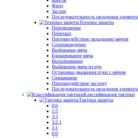
Бросок
Финт
Заслон
Последовательность овладения элемент
Техника защиты
Перемещение
Перехват
Противодействие овладению мячом
Сопровождение
Выбивание мяча
Блокирование мяча
Выталкивание
Выбивание мяча из рук
Остановка движения руки с мячом
Связывание
Противодействие заслону
Последовательность овладения элемент
Классификация тактики
Тактика защиты
0:6
1:5
3:3
3:2:1
5:1
6:0