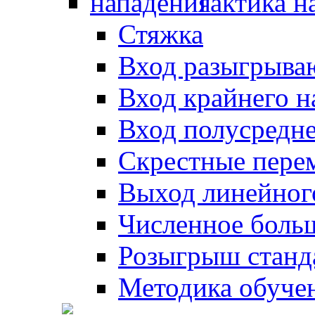
Тактика н
Стяжка
Вход разыгрыва
Вход крайнего 
Вход полусредн
Скрестные пере
Выход линейног
Численное боль
Розыгрыш станд
Методика обуче