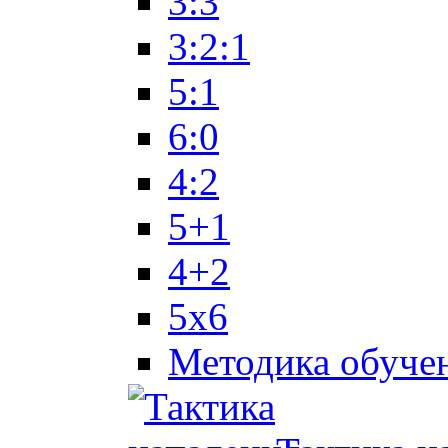
3:3
3:2:1
5:1
6:0
4:2
5+1
4+2
5x6
Методика обуче