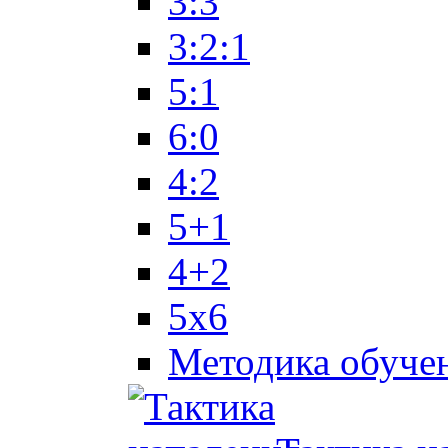
3:3
3:2:1
5:1
6:0
4:2
5+1
4+2
5x6
Методика обуче