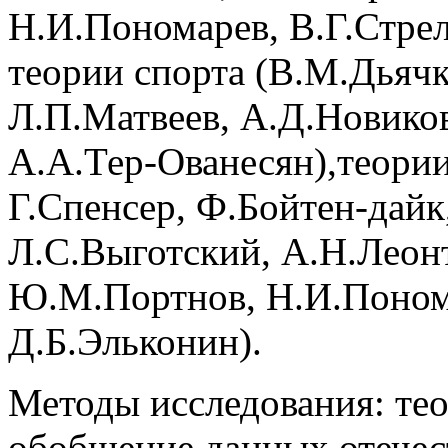
Н.И.Пономарев, В.Г.Стрел
теории спорта (В.М.Дьячк
Л.П.Матвеев, А.Д.Новиков
А.А.Тер-Ованесян),теории
Г.Спенсер, Ф.Бойтен-дайк
Л.С.Выготский, А.Н.Леон
Ю.М.Портнов, Н.И.Поном
Д.Б.Эльконин).
Методы исследования: тео
обобщение данных отечес