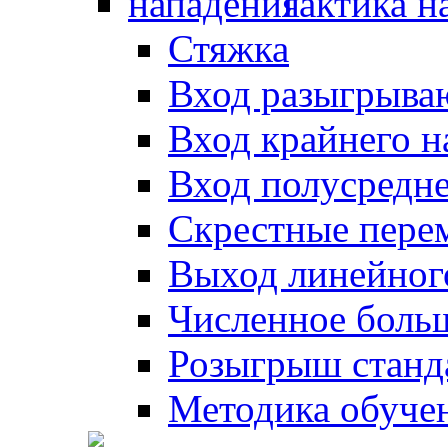
Тактика н
Стяжка
Вход разыгрыва
Вход крайнего 
Вход полусредн
Скрестные пере
Выход линейног
Численное боль
Розыгрыш станд
Методика обуче