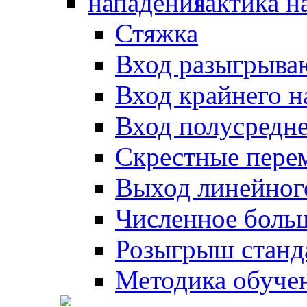
Тактика н
Стяжка
Вход разыгрыва
Вход крайнего 
Вход полусредн
Скрестные пере
Выход линейног
Численное боль
Розыгрыш станд
Методика обуче