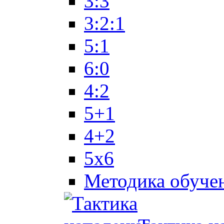
3:3
3:2:1
5:1
6:0
4:2
5+1
4+2
5x6
Методика обуче