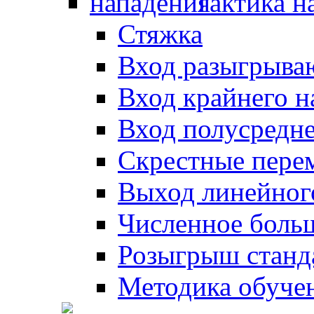
Тактика н
Стяжка
Вход разыгрыва
Вход крайнего 
Вход полусредн
Скрестные пере
Выход линейног
Численное боль
Розыгрыш станд
Методика обуче