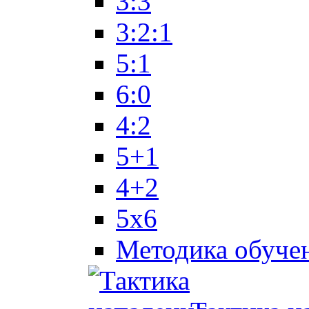
3:3
3:2:1
5:1
6:0
4:2
5+1
4+2
5x6
Методика обуче