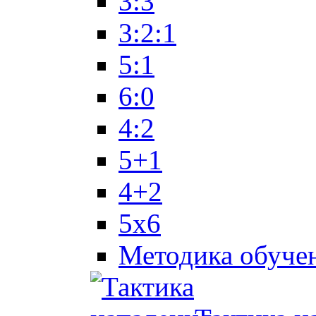
3:3
3:2:1
5:1
6:0
4:2
5+1
4+2
5x6
Методика обуче