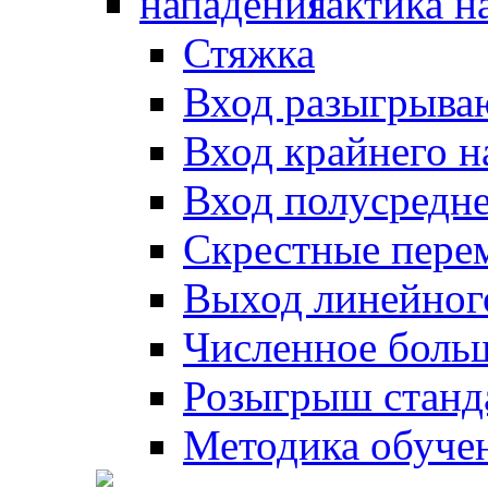
Тактика н
Стяжка
Вход разыгрыва
Вход крайнего 
Вход полусредн
Скрестные пере
Выход линейног
Численное боль
Розыгрыш станд
Методика обуче