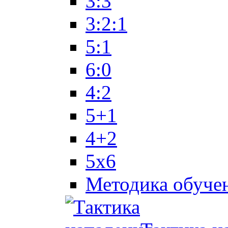
3:3
3:2:1
5:1
6:0
4:2
5+1
4+2
5x6
Методика обуче