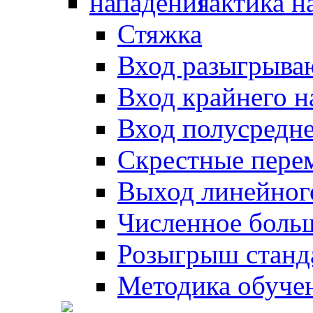
Тактика н
Стяжка
Вход разыгрыва
Вход крайнего 
Вход полусредн
Скрестные пере
Выход линейног
Численное боль
Розыгрыш станд
Методика обуче