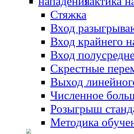
Тактика н
Стяжка
Вход разыгрыва
Вход крайнего 
Вход полусредн
Скрестные пере
Выход линейног
Численное боль
Розыгрыш станд
Методика обуче