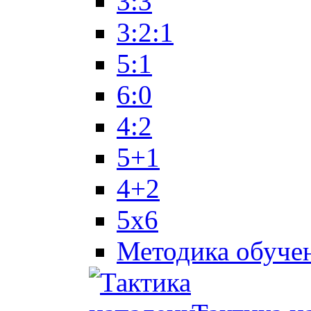
3:3
3:2:1
5:1
6:0
4:2
5+1
4+2
5x6
Методика обуче