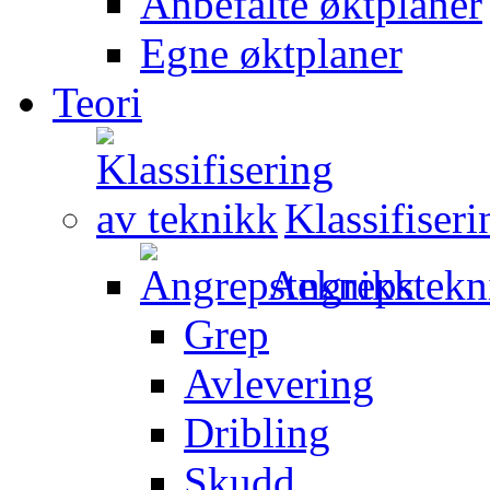
Anbefalte øktplaner
Egne øktplaner
Teori
Klassifiser
Angrepstekn
Grep
Avlevering
Dribling
Skudd