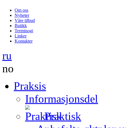
Om oss
Nyheter
Våre tilbud
Butikk
Terminogi
Linker
Kontakter
ru
no
Praksis
Informasjonsdel
Praktisk