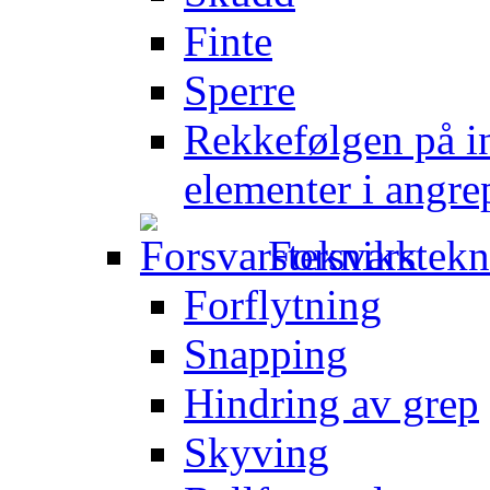
Finte
Sperre
Rekkefølgen på in
elementer i angre
Forsvarstek
Forflytning
Snapping
Hindring av grep
Skyving