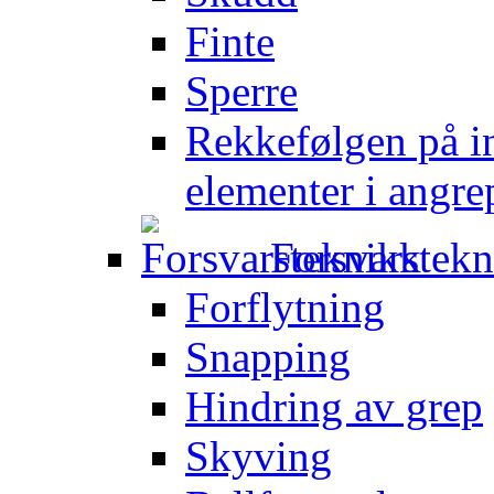
Finte
Sperre
Rekkefølgen på in
elementer i angre
Forsvarstek
Forflytning
Snapping
Hindring av grep
Skyving