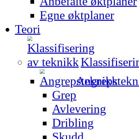
Anbefalte øktplaner
Egne øktplaner
Teori
Klassifiser
Angrepstekn
Grep
Avlevering
Dribling
Skudd