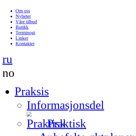
Om oss
Nyheter
Våre tilbud
Butikk
Terminogi
Linker
Kontakter
ru
no
Praksis
Informasjonsdel
Praktisk