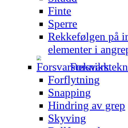
Finte
Sperre
Rekkefølgen på in
elementer i angre
Forsvarstek
Forflytning
Snapping
Hindring av grep
Skyving