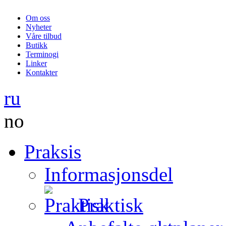
Om oss
Nyheter
Våre tilbud
Butikk
Terminogi
Linker
Kontakter
ru
no
Praksis
Informasjonsdel
Praktisk