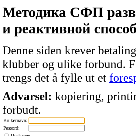
Методика СФП разв
и реактивной спос
Denne siden krever betaling 
klubber og ulike forbund. Fo
trengs det å fylle ut et
fores
Advarsel:
kopiering, printi
forbudt.
Brukernavn:
Passord:
Husk meg