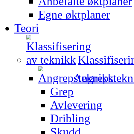
Anbefalte øktplaner
Egne øktplaner
Teori
Klassifiser
Angrepstekn
Grep
Avlevering
Dribling
Skudd