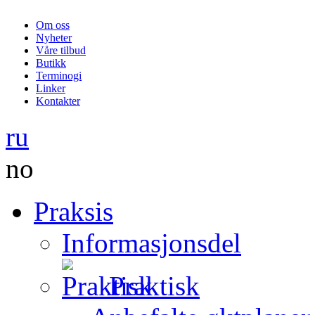
Om oss
Nyheter
Våre tilbud
Butikk
Terminogi
Linker
Kontakter
ru
no
Praksis
Informasjonsdel
Praktisk