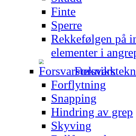
Finte
Sperre
Rekkefølgen på in
elementer i angre
Forsvarstek
Forflytning
Snapping
Hindring av grep
Skyving