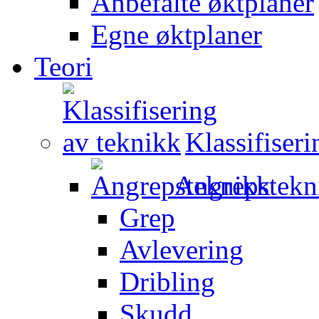
Anbefalte øktplaner
Egne øktplaner
Teori
Klassifiser
Angrepstekn
Grep
Avlevering
Dribling
Skudd