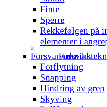
Finte
Sperre
Rekkefølgen på in
elementer i angre
Forsvarstek
Forflytning
Snapping
Hindring av grep
Skyving