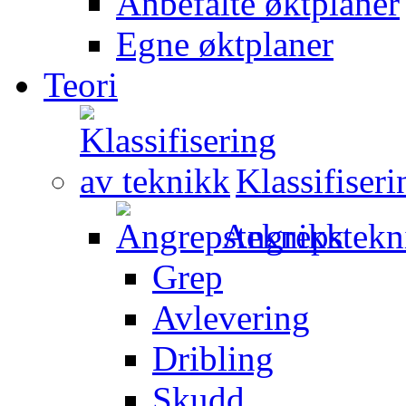
Anbefalte øktplaner
Egne øktplaner
Teori
Klassifiser
Angrepstekn
Grep
Avlevering
Dribling
Skudd