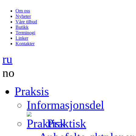
Om oss
Nyheter
Våre tilbud
Butikk
Terminogi
Linker
Kontakter
ru
no
Praksis
Informasjonsdel
Praktisk