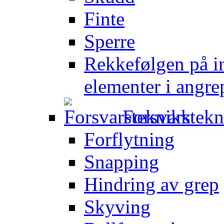
Finte
Sperre
Rekkefølgen på in
elementer i angre
Forsvarstek
Forflytning
Snapping
Hindring av grep
Skyving