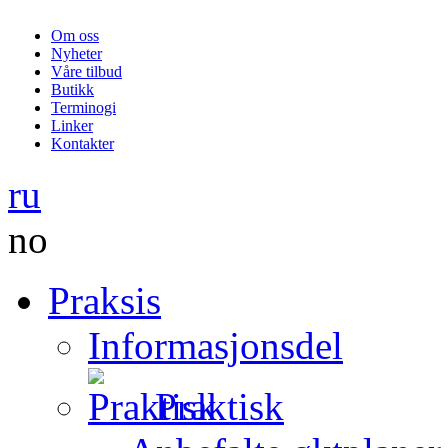
Om oss
Nyheter
Våre tilbud
Butikk
Terminogi
Linker
Kontakter
ru
no
Praksis
Informasjonsdel
Praktisk