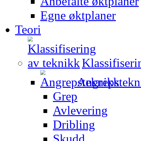
Anbefalte øktplaner
Egne øktplaner
Teori
Klassifiser
Angrepstekn
Grep
Avlevering
Dribling
Skudd