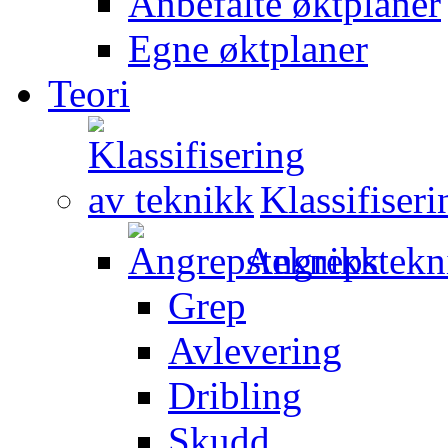
Anbefalte øktplaner
Egne øktplaner
Teori
Klassifiser
Angrepstekn
Grep
Avlevering
Dribling
Skudd