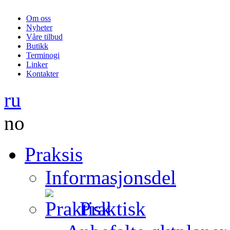
Om oss
Nyheter
Våre tilbud
Butikk
Terminogi
Linker
Kontakter
ru
no
Praksis
Informasjonsdel
Praktisk