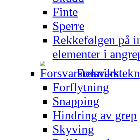
Finte
Sperre
Rekkefølgen på in
elementer i angre
Forsvarstek
Forflytning
Snapping
Hindring av grep
Skyving