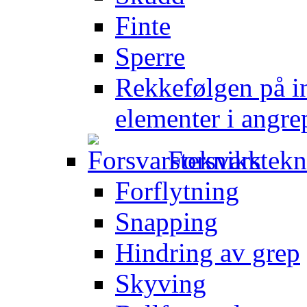
Finte
Sperre
Rekkefølgen på in
elementer i angre
Forsvarstek
Forflytning
Snapping
Hindring av grep
Skyving