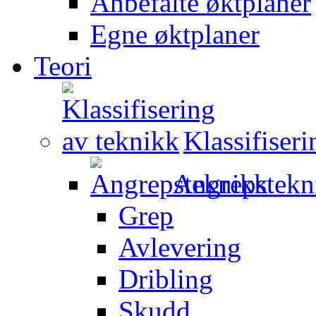
Anbefalte øktplaner
Egne øktplaner
Teori
Klassifiser
Angrepstekn
Grep
Avlevering
Dribling
Skudd