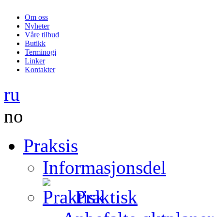
Om oss
Nyheter
Våre tilbud
Butikk
Terminogi
Linker
Kontakter
ru
no
Praksis
Informasjonsdel
Praktisk