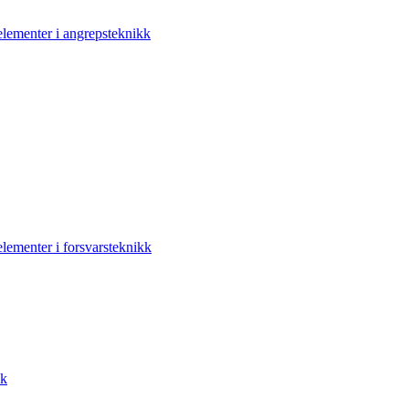
elementer i angrepsteknikk
elementer i forsvarsteknikk
kk