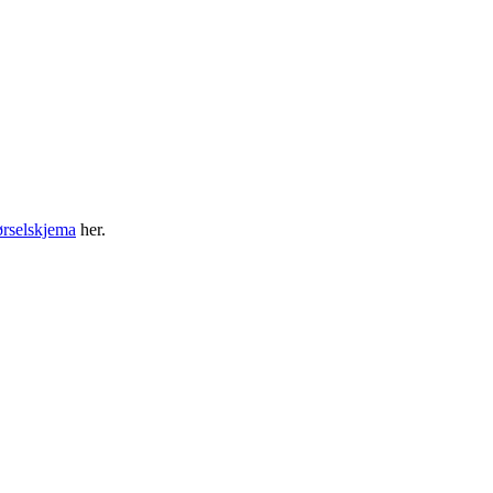
ørselskjema
her.