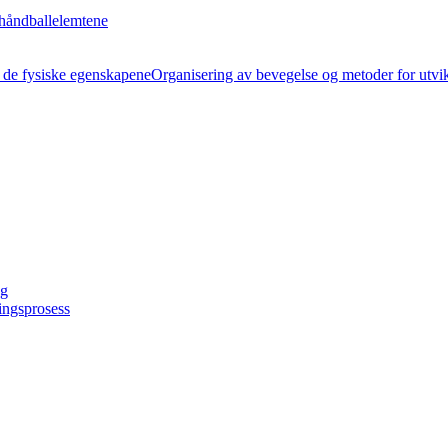
håndballelemtene
Organisering av bevegelse og metoder for utvi
ng
ingsprosess