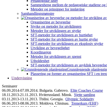
Pedagogiske faser
Sammenheng mellom de pedagogiske stadiene og 
Metoder og prinsipper for innlæring
Samhandlingsmønstre
Organisering av bevegelse
Styrke og metoder for utviklingen
Metoder for utviklingen av styrke
SFT-metoder for utviklingen av hurtighet
SFT-metoder for utviklingen av hurtig styrke
SFT-metoder for utviklingen av eksplosiv styrke
Utvikling av bevegelighet
Koordinasjon
Metoder for utviklingen av spenst
Utholdenhet
SFT-metoder for utviklingen av asyklisk bevegelse
Grunnleggende planleggi
Plassering og former av organisering SFT i en tren
Undervisning
Seminarer
06.09.2014-07.09.2014. Bulgaria. Gabrovo.
Elite Coaches Course
18.11.2013-21.11.2013. Hviterussland. Minsk.
Sjette samling
03.11.2013-13.11.2013. Tbilisi. Georgia.
Olympic Solidarity
06.06.2013-08.06.2013. Moldova. Chisinau.
Trenerkurs (EHF)