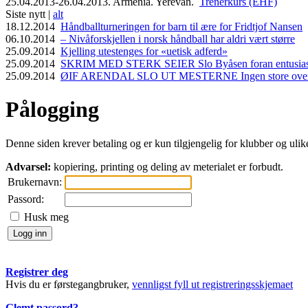
25.04.2013-26.04.2013. Armenia. Yerevan.
Trenerkurs (EHF)
Siste nytt |
alt
18.12.2014
Håndballturneringen for barn til ære for Fridtjof Nansen
06.10.2014
– Nivåforskjellen i norsk håndball har aldri vært større
25.09.2014
Kjelling utestenges for «uetisk adferd»
25.09.2014
SKRIM MED STERK SEIER Slo Byåsen foran entusiasti
25.09.2014
ØIF ARENDAL SLO UT MESTERNE Ingen store overras
Pålogging
Denne siden krever betaling og er kun tilgjengelig for klubber og ulike 
Advarsel:
kopiering, printing og deling av meterialet er forbudt.
Brukernavn:
Passord:
Husk meg
Registrer deg
Hvis du er førstegangbruker,
vennligst fyll ut registreringsskjemaet
Glemt passord?