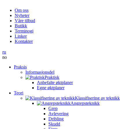
Om oss
Nyheter
Våre tilbud
Butikk
Terminogi
Linker
Kontakter
ru
no
Praksis
Informasjonsdel
Praktisk
Anbefalte øktplaner
Egne øktplaner
Teori
Klassifisering av teknikk
Angrepsteknikk
Grep
Avlevering
Dribling
Skudd