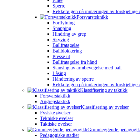
Finte
Sperre
Rekkefølgen på innlæringen av forskjellige 
Forsvarsteknikk
Forflytning
Snapping
Hindring av grep
Skyving
Ballfratagelse
Ballblokkering
Presse ut
Ballfratagelse fra hånd
Stansing av armbevegelse med ball
Låsing
Håndtering av sperre
Rekkefølgen på innlæringen av forskjellige 
Klassifisering av taktikk
Forsvarstaktikk
Angrepstaktikk
Klassifisering av øvelser
Fysiske øvelser
Tekniske øvelser
Taktiske øvelser
Grunnleggende pedagogi
Pedagogiske stadier