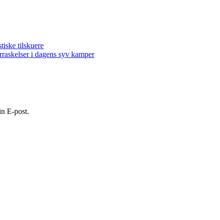
ske tilskuere
kelser i dagens syv kamper
in E-post.