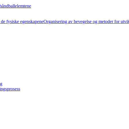
håndballelemtene
Organisering av bevegelse og metoder for utvi
ng
ingsprosess