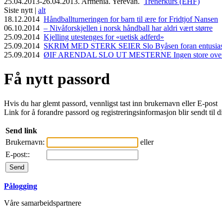
25.04.2013-26.04.2013. Armenia. Yerevan.
Trenerkurs (EHF)
Siste nytt |
alt
18.12.2014
Håndballturneringen for barn til ære for Fridtjof Nansen
06.10.2014
– Nivåforskjellen i norsk håndball har aldri vært større
25.09.2014
Kjelling utestenges for «uetisk adferd»
25.09.2014
SKRIM MED STERK SEIER Slo Byåsen foran entusiasti
25.09.2014
ØIF ARENDAL SLO UT MESTERNE Ingen store overras
Få nytt passord
Hvis du har glemt passord, vennligst tast inn brukernavn eller E-post
Link for å forandre passord og registreringsinformasjon blir sendt til d
Send link
Brukernavn:
eller
E-post::
Pålogging
Våre samarbeidspartnere