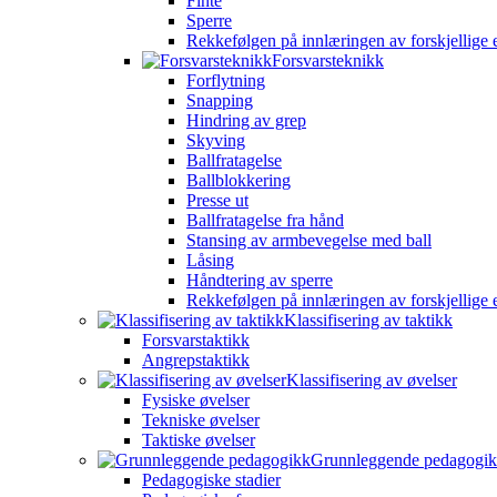
Finte
Sperre
Rekkefølgen på innlæringen av forskjellige 
Forsvarsteknikk
Forflytning
Snapping
Hindring av grep
Skyving
Ballfratagelse
Ballblokkering
Presse ut
Ballfratagelse fra hånd
Stansing av armbevegelse med ball
Låsing
Håndtering av sperre
Rekkefølgen på innlæringen av forskjellige 
Klassifisering av taktikk
Forsvarstaktikk
Angrepstaktikk
Klassifisering av øvelser
Fysiske øvelser
Tekniske øvelser
Taktiske øvelser
Grunnleggende pedagogi
Pedagogiske stadier