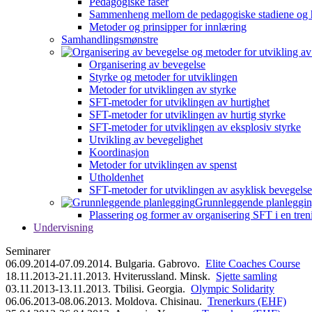
Pedagogiske faser
Sammenheng mellom de pedagogiske stadiene og 
Metoder og prinsipper for innlæring
Samhandlingsmønstre
Organisering av bevegelse
Styrke og metoder for utviklingen
Metoder for utviklingen av styrke
SFT-metoder for utviklingen av hurtighet
SFT-metoder for utviklingen av hurtig styrke
SFT-metoder for utviklingen av eksplosiv styrke
Utvikling av bevegelighet
Koordinasjon
Metoder for utviklingen av spenst
Utholdenhet
SFT-metoder for utviklingen av asyklisk bevegelse
Grunnleggende planleggi
Plassering og former av organisering SFT i en tren
Undervisning
Seminarer
06.09.2014-07.09.2014. Bulgaria. Gabrovo.
Elite Coaches Course
18.11.2013-21.11.2013. Hviterussland. Minsk.
Sjette samling
03.11.2013-13.11.2013. Tbilisi. Georgia.
Olympic Solidarity
06.06.2013-08.06.2013. Moldova. Chisinau.
Trenerkurs (EHF)