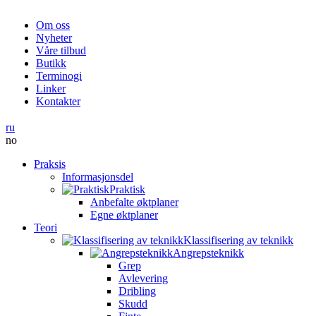
Om oss
Nyheter
Våre tilbud
Butikk
Terminogi
Linker
Kontakter
ru
no
Praksis
Informasjonsdel
Praktisk
Anbefalte øktplaner
Egne øktplaner
Teori
Klassifisering av teknikk
Angrepsteknikk
Grep
Avlevering
Dribling
Skudd