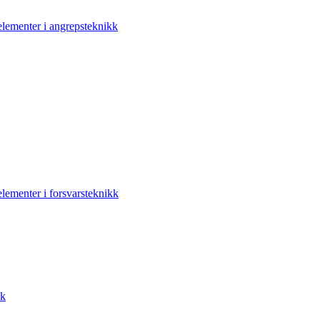
elementer i angrepsteknikk
elementer i forsvarsteknikk
kk