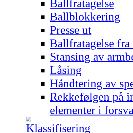
Ballfratagelse
Ballblokkering
Presse ut
Ballfratagelse fra
Stansing av armb
Låsing
Håndtering av spe
Rekkefølgen på in
elementer i forsv