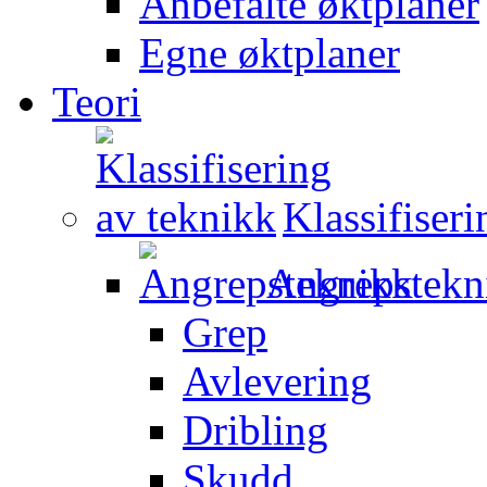
Anbefalte øktplaner
Egne øktplaner
Teori
Klassifiser
Angrepstekn
Grep
Avlevering
Dribling
Skudd