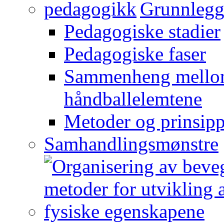
Grunnlegg
Pedagogiske stadier
Pedagogiske faser
Sammenheng mellom
håndballelemtene
Metoder og prinsipp
Samhandlingsmønstre