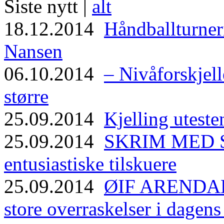
Siste nytt |
alt
18.12.2014
Håndballturneri
Nansen
06.10.2014
– Nivåforskjell
større
25.09.2014
Kjelling uteste
25.09.2014
SKRIM MED ST
entusiastiske tilskuere
25.09.2014
ØIF ARENDAL
store overraskelser i dagen