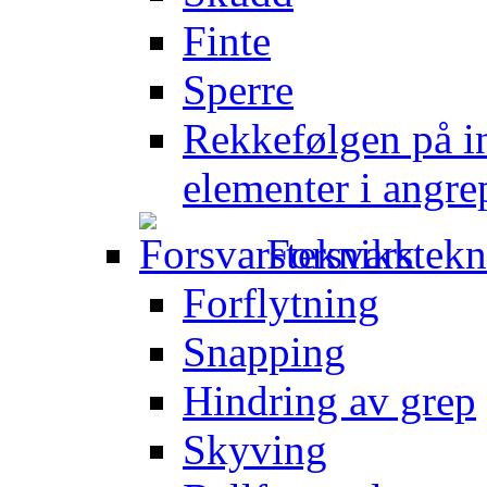
Finte
Sperre
Rekkefølgen på in
elementer i angre
Forsvarstek
Forflytning
Snapping
Hindring av grep
Skyving