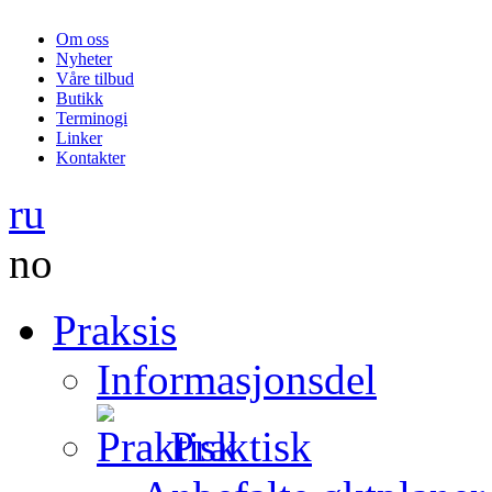
Om oss
Nyheter
Våre tilbud
Butikk
Terminogi
Linker
Kontakter
ru
no
Praksis
Informasjonsdel
Praktisk