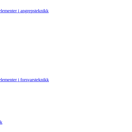
elementer i angrepsteknikk
elementer i forsvarsteknikk
kk