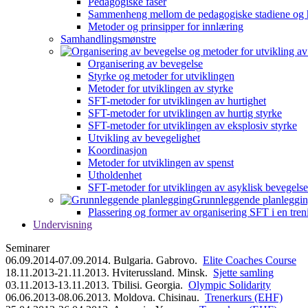
Pedagogiske faser
Sammenheng mellom de pedagogiske stadiene og 
Metoder og prinsipper for innlæring
Samhandlingsmønstre
Organisering av bevegelse
Styrke og metoder for utviklingen
Metoder for utviklingen av styrke
SFT-metoder for utviklingen av hurtighet
SFT-metoder for utviklingen av hurtig styrke
SFT-metoder for utviklingen av eksplosiv styrke
Utvikling av bevegelighet
Koordinasjon
Metoder for utviklingen av spenst
Utholdenhet
SFT-metoder for utviklingen av asyklisk bevegelse
Grunnleggende planleggi
Plassering og former av organisering SFT i en tren
Undervisning
Seminarer
06.09.2014-07.09.2014. Bulgaria. Gabrovo.
Elite Coaches Course
18.11.2013-21.11.2013. Hviterussland. Minsk.
Sjette samling
03.11.2013-13.11.2013. Tbilisi. Georgia.
Olympic Solidarity
06.06.2013-08.06.2013. Moldova. Chisinau.
Trenerkurs (EHF)