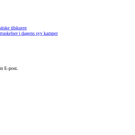
ske tilskuere
kelser i dagens syv kamper
in E-post.