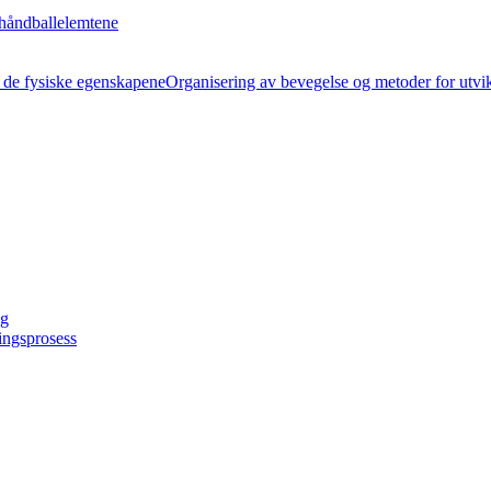
håndballelemtene
Organisering av bevegelse og metoder for utvi
ng
ingsprosess