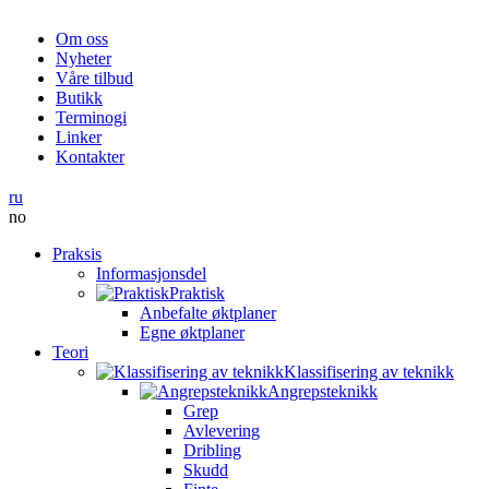
Om oss
Nyheter
Våre tilbud
Butikk
Terminogi
Linker
Kontakter
ru
no
Praksis
Informasjonsdel
Praktisk
Anbefalte øktplaner
Egne øktplaner
Teori
Klassifisering av teknikk
Angrepsteknikk
Grep
Avlevering
Dribling
Skudd