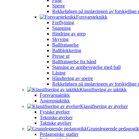
Finte
Sperre
Rekkefølgen på innlæringen av forskjellige 
Forsvarsteknikk
Forflytning
Snapping
Hindring av grep
Skyving
Ballfratagelse
Ballblokkering
Presse ut
Ballfratagelse fra hånd
Stansing av armbevegelse med ball
Låsing
Håndtering av sperre
Rekkefølgen på innlæringen av forskjellige 
Klassifisering av taktikk
Forsvarstaktikk
Angrepstaktikk
Klassifisering av øvelser
Fysiske øvelser
Tekniske øvelser
Taktiske øvelser
Grunnleggende pedagogi
Pedagogiske stadier