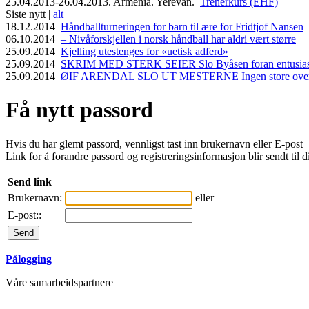
25.04.2013-26.04.2013. Armenia. Yerevan.
Trenerkurs (EHF)
Siste nytt |
alt
18.12.2014
Håndballturneringen for barn til ære for Fridtjof Nansen
06.10.2014
– Nivåforskjellen i norsk håndball har aldri vært større
25.09.2014
Kjelling utestenges for «uetisk adferd»
25.09.2014
SKRIM MED STERK SEIER Slo Byåsen foran entusiasti
25.09.2014
ØIF ARENDAL SLO UT MESTERNE Ingen store overras
Få nytt passord
Hvis du har glemt passord, vennligst tast inn brukernavn eller E-post
Link for å forandre passord og registreringsinformasjon blir sendt til d
Send link
Brukernavn:
eller
E-post::
Pålogging
Våre samarbeidspartnere