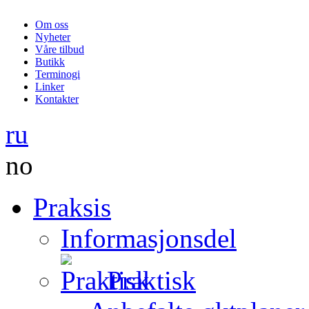
Om oss
Nyheter
Våre tilbud
Butikk
Terminogi
Linker
Kontakter
ru
no
Praksis
Informasjonsdel
Praktisk