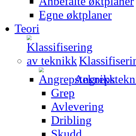
Anbefalte øktplaner
Egne øktplaner
Teori
Klassifiser
Angrepstekn
Grep
Avlevering
Dribling
Skudd