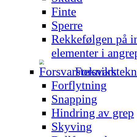
Finte
Sperre
Rekkefølgen på in
elementer i angre
Forsvarstek
Forflytning
Snapping
Hindring av grep
Skyving