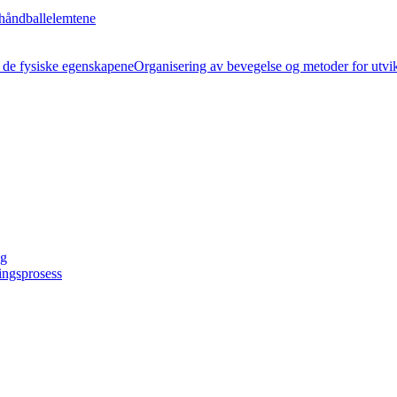
håndballelemtene
Organisering av bevegelse og metoder for utvi
ng
ingsprosess