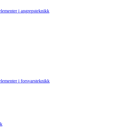
elementer i angrepsteknikk
elementer i forsvarsteknikk
kk