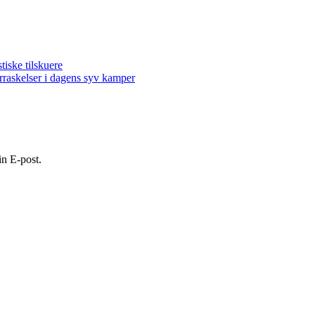
ske tilskuere
kelser i dagens syv kamper
in E-post.