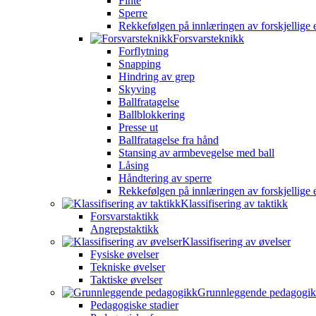
Finte
Sperre
Rekkefølgen på innlæringen av forskjellige 
Forsvarsteknikk
Forflytning
Snapping
Hindring av grep
Skyving
Ballfratagelse
Ballblokkering
Presse ut
Ballfratagelse fra hånd
Stansing av armbevegelse med ball
Låsing
Håndtering av sperre
Rekkefølgen på innlæringen av forskjellige 
Klassifisering av taktikk
Forsvarstaktikk
Angrepstaktikk
Klassifisering av øvelser
Fysiske øvelser
Tekniske øvelser
Taktiske øvelser
Grunnleggende pedagogi
Pedagogiske stadier