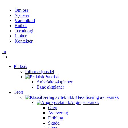
Om oss
Nyheter
Våre tilbud
Butikk
Terminogi
Linker
Kontakter
ru
no
Praksis
Informasjonsdel
Praktisk
Anbefalte øktplaner
Egne øktplaner
Teori
Klassifisering av teknikk
Angrepsteknikk
Grep
Avlevering
Dribling
Skudd