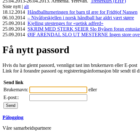
25.04.2013-26.04.2013. Armenia. Yerevan.
Trenerkurs (EHF)
Siste nytt |
alt
18.12.2014
Håndballturneringen for barn til ære for Fridtjof Nansen
06.10.2014
– Nivåforskjellen i norsk håndball har aldri vært større
25.09.2014
Kjelling utestenges for «uetisk adferd»
25.09.2014
SKRIM MED STERK SEIER Slo Byåsen foran entusiasti
25.09.2014
ØIF ARENDAL SLO UT MESTERNE Ingen store overras
Få nytt passord
Hvis du har glemt passord, vennligst tast inn brukernavn eller E-post
Link for å forandre passord og registreringsinformasjon blir sendt til d
Send link
Brukernavn:
eller
E-post::
Pålogging
Våre samarbeidspartnere