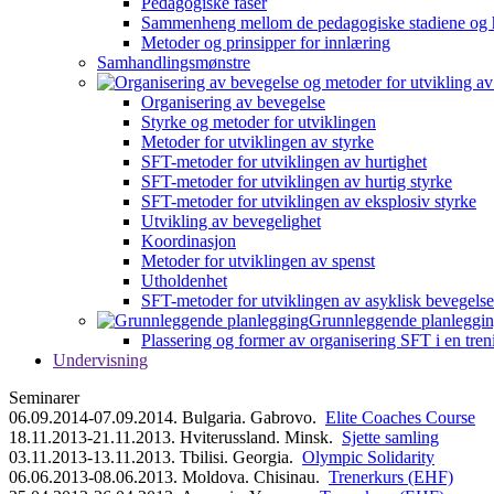
Pedagogiske faser
Sammenheng mellom de pedagogiske stadiene og 
Metoder og prinsipper for innlæring
Samhandlingsmønstre
Organisering av bevegelse
Styrke og metoder for utviklingen
Metoder for utviklingen av styrke
SFT-metoder for utviklingen av hurtighet
SFT-metoder for utviklingen av hurtig styrke
SFT-metoder for utviklingen av eksplosiv styrke
Utvikling av bevegelighet
Koordinasjon
Metoder for utviklingen av spenst
Utholdenhet
SFT-metoder for utviklingen av asyklisk bevegelse
Grunnleggende planleggi
Plassering og former av organisering SFT i en tren
Undervisning
Seminarer
06.09.2014-07.09.2014. Bulgaria. Gabrovo.
Elite Coaches Course
18.11.2013-21.11.2013. Hviterussland. Minsk.
Sjette samling
03.11.2013-13.11.2013. Tbilisi. Georgia.
Olympic Solidarity
06.06.2013-08.06.2013. Moldova. Chisinau.
Trenerkurs (EHF)