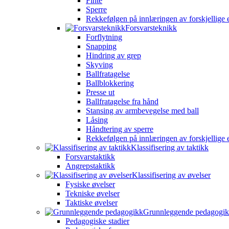
Finte
Sperre
Rekkefølgen på innlæringen av forskjellige 
Forsvarsteknikk
Forflytning
Snapping
Hindring av grep
Skyving
Ballfratagelse
Ballblokkering
Presse ut
Ballfratagelse fra hånd
Stansing av armbevegelse med ball
Låsing
Håndtering av sperre
Rekkefølgen på innlæringen av forskjellige 
Klassifisering av taktikk
Forsvarstaktikk
Angrepstaktikk
Klassifisering av øvelser
Fysiske øvelser
Tekniske øvelser
Taktiske øvelser
Grunnleggende pedagogi
Pedagogiske stadier