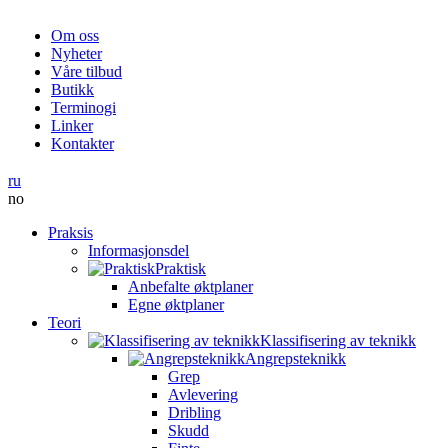
Om oss
Nyheter
Våre tilbud
Butikk
Terminogi
Linker
Kontakter
ru
no
Praksis
Informasjonsdel
Praktisk
Anbefalte øktplaner
Egne øktplaner
Teori
Klassifisering av teknikk
Angrepsteknikk
Grep
Avlevering
Dribling
Skudd