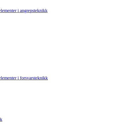
elementer i angrepsteknikk
elementer i forsvarsteknikk
kk