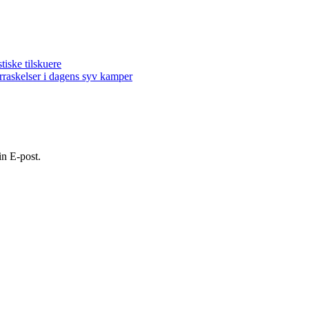
ske tilskuere
kelser i dagens syv kamper
in E-post.