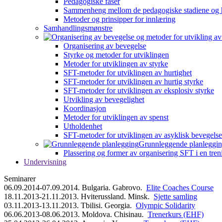
Pedagogiske faser
Sammenheng mellom de pedagogiske stadiene og 
Metoder og prinsipper for innlæring
Samhandlingsmønstre
Organisering av bevegelse
Styrke og metoder for utviklingen
Metoder for utviklingen av styrke
SFT-metoder for utviklingen av hurtighet
SFT-metoder for utviklingen av hurtig styrke
SFT-metoder for utviklingen av eksplosiv styrke
Utvikling av bevegelighet
Koordinasjon
Metoder for utviklingen av spenst
Utholdenhet
SFT-metoder for utviklingen av asyklisk bevegelse
Grunnleggende planleggi
Plassering og former av organisering SFT i en tren
Undervisning
Seminarer
06.09.2014-07.09.2014. Bulgaria. Gabrovo.
Elite Coaches Course
18.11.2013-21.11.2013. Hviterussland. Minsk.
Sjette samling
03.11.2013-13.11.2013. Tbilisi. Georgia.
Olympic Solidarity
06.06.2013-08.06.2013. Moldova. Chisinau.
Trenerkurs (EHF)