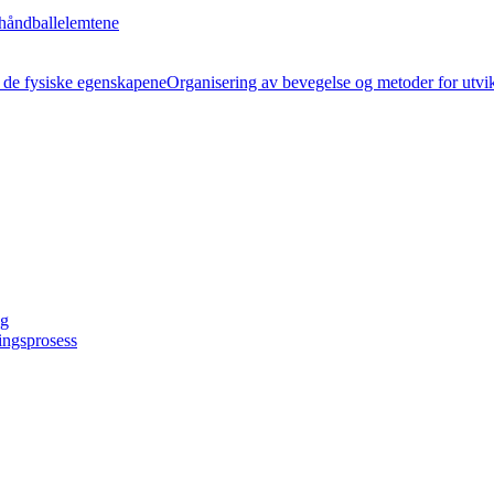
håndballelemtene
Organisering av bevegelse og metoder for utvi
ng
ingsprosess