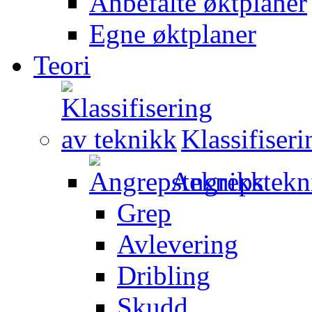
Anbefalte øktplaner
Egne øktplaner
Teori
Klassifiser
Angrepstekn
Grep
Avlevering
Dribling
Skudd