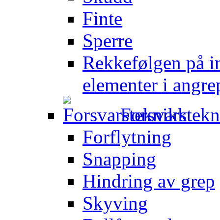
Finte
Sperre
Rekkefølgen på in
elementer i angre
Forsvarstek
Forflytning
Snapping
Hindring av grep
Skyving