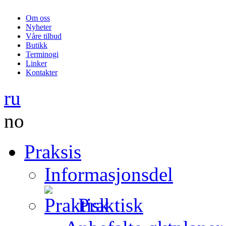
Om oss
Nyheter
Våre tilbud
Butikk
Terminogi
Linker
Kontakter
ru
no
Praksis
Informasjonsdel
Praktisk