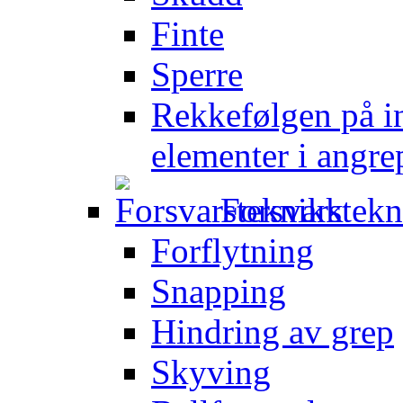
Finte
Sperre
Rekkefølgen på in
elementer i angre
Forsvarstek
Forflytning
Snapping
Hindring av grep
Skyving