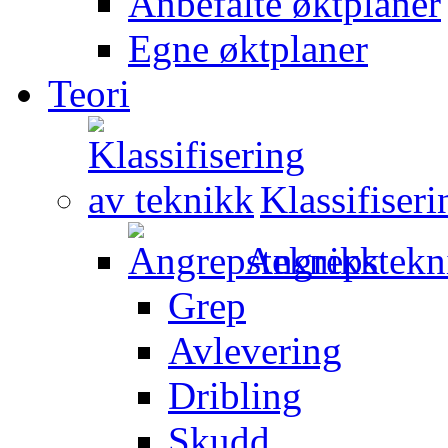
Anbefalte øktplaner
Egne øktplaner
Teori
Klassifiser
Angrepstekn
Grep
Avlevering
Dribling
Skudd