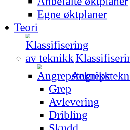
Anbefalte øktplaner
Egne øktplaner
Teori
Klassifiser
Angrepstekn
Grep
Avlevering
Dribling
Skudd