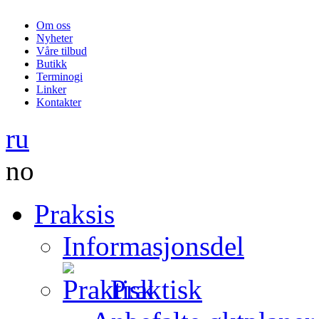
Om oss
Nyheter
Våre tilbud
Butikk
Terminogi
Linker
Kontakter
ru
no
Praksis
Informasjonsdel
Praktisk