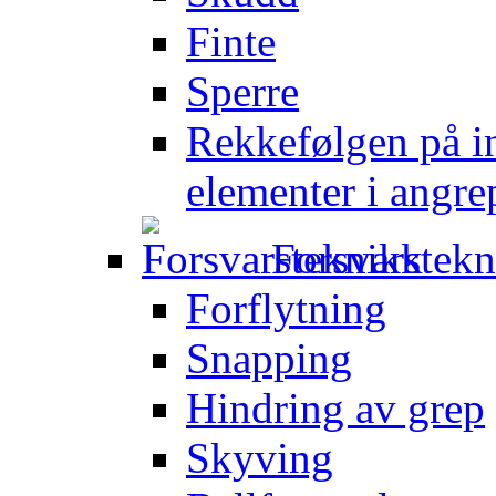
Finte
Sperre
Rekkefølgen på in
elementer i angre
Forsvarstek
Forflytning
Snapping
Hindring av grep
Skyving