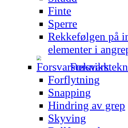
Finte
Sperre
Rekkefølgen på in
elementer i angre
Forsvarstek
Forflytning
Snapping
Hindring av grep
Skyving