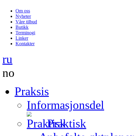
Om oss
Nyheter
Våre tilbud
Butikk
Terminogi
Linker
Kontakter
ru
no
Praksis
Informasjonsdel
Praktisk