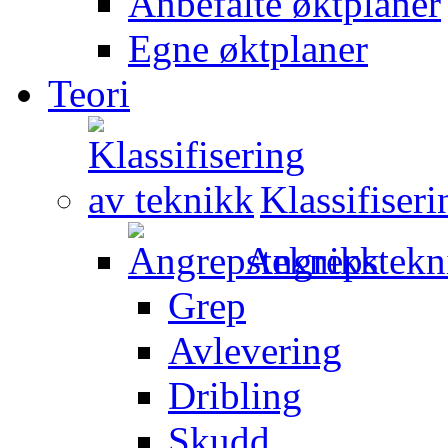
Anbefalte øktplaner
Egne øktplaner
Teori
Klassifiser
Angrepstekn
Grep
Avlevering
Dribling
Skudd