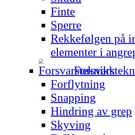
Finte
Sperre
Rekkefølgen på in
elementer i angre
Forsvarstek
Forflytning
Snapping
Hindring av grep
Skyving