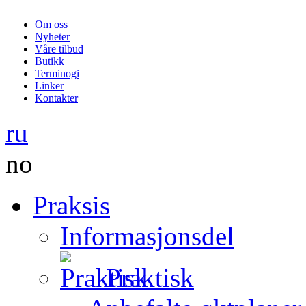
Om oss
Nyheter
Våre tilbud
Butikk
Terminogi
Linker
Kontakter
ru
no
Praksis
Informasjonsdel
Praktisk