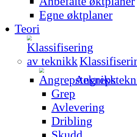
Anbefalte øktplaner
Egne øktplaner
Teori
Klassifiser
Angrepstekn
Grep
Avlevering
Dribling
Skudd