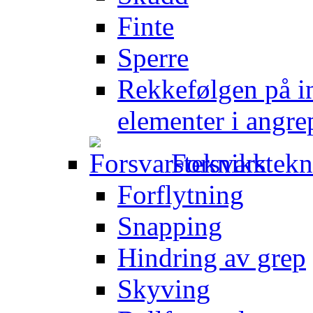
Finte
Sperre
Rekkefølgen på in
elementer i angre
Forsvarstek
Forflytning
Snapping
Hindring av grep
Skyving