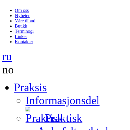
Om oss
Nyheter
Våre tilbud
Butikk
Terminogi
Linker
Kontakter
ru
no
Praksis
Informasjonsdel
Praktisk