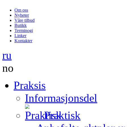
Om oss
Nyheter
Våre tilbud
Butikk
Terminogi
Linker
Kontakter
ru
no
Praksis
Informasjonsdel
Praktisk