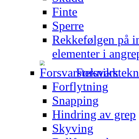
Finte
Sperre
Rekkefølgen på in
elementer i angre
Forsvarstek
Forflytning
Snapping
Hindring av grep
Skyving