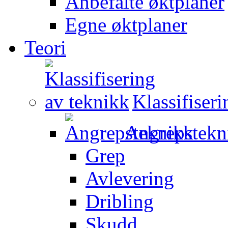
Anbefalte øktplaner
Egne øktplaner
Teori
Klassifiser
Angrepstekn
Grep
Avlevering
Dribling
Skudd