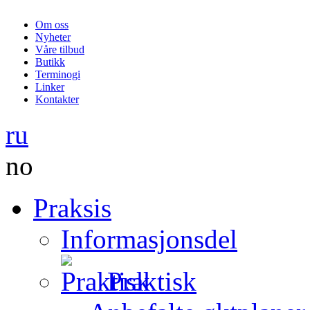
Om oss
Nyheter
Våre tilbud
Butikk
Terminogi
Linker
Kontakter
ru
no
Praksis
Informasjonsdel
Praktisk