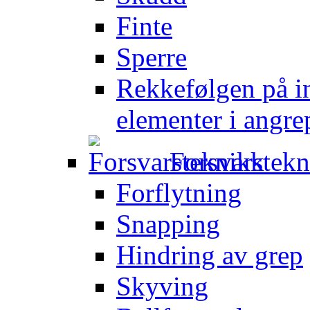
Finte
Sperre
Rekkefølgen på in
elementer i angre
Forsvarstek
Forflytning
Snapping
Hindring av grep
Skyving