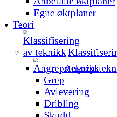
Anbefalte øktplaner
Egne øktplaner
Teori
Klassifiser
Angrepstekn
Grep
Avlevering
Dribling
Skudd