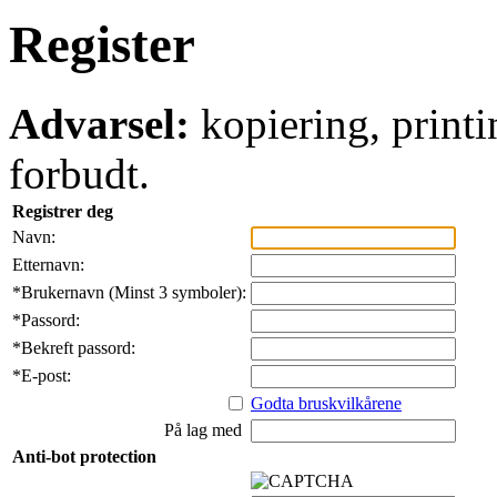
Register
Advarsel:
kopiering, printi
forbudt.
Registrer deg
Navn:
Etternavn:
*
Brukernavn (Minst 3 symboler):
*
Passord:
*
Bekreft passord:
*
E-post:
Godta bruskvilkårene
På lag med
Anti-bot protection