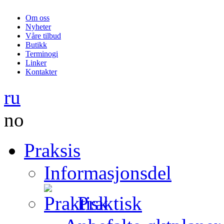
Om oss
Nyheter
Våre tilbud
Butikk
Terminogi
Linker
Kontakter
ru
no
Praksis
Informasjonsdel
Praktisk