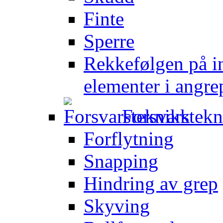
Finte
Sperre
Rekkefølgen på in
elementer i angre
Forsvarstek
Forflytning
Snapping
Hindring av grep
Skyving