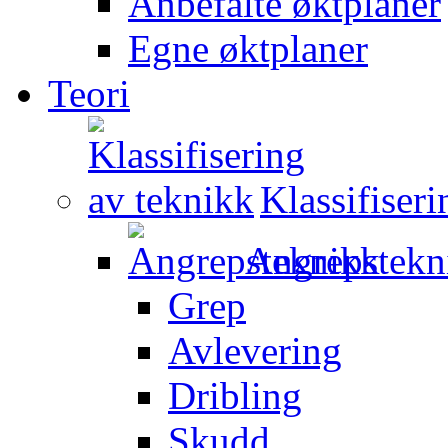
Anbefalte øktplaner
Egne øktplaner
Teori
Klassifiser
Angrepstekn
Grep
Avlevering
Dribling
Skudd