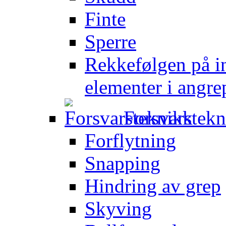
Finte
Sperre
Rekkefølgen på in
elementer i angre
Forsvarstek
Forflytning
Snapping
Hindring av grep
Skyving