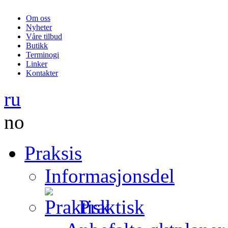
Om oss
Nyheter
Våre tilbud
Butikk
Terminogi
Linker
Kontakter
ru
no
Praksis
Informasjonsdel
Praktisk