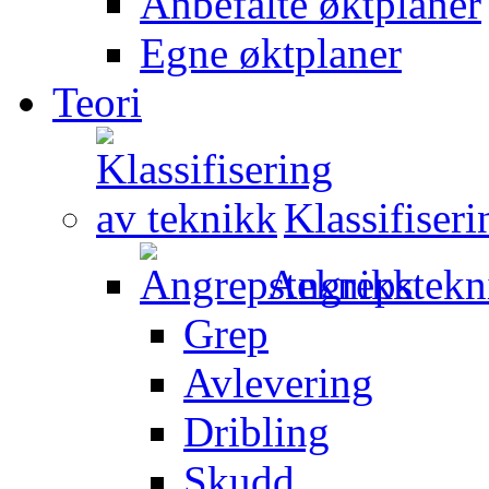
Anbefalte øktplaner
Egne øktplaner
Teori
Klassifiser
Angrepstekn
Grep
Avlevering
Dribling
Skudd