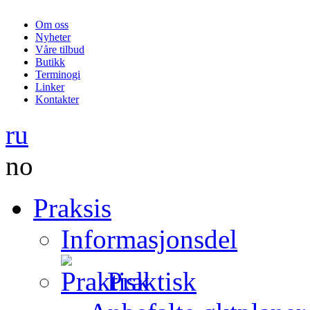
Om oss
Nyheter
Våre tilbud
Butikk
Terminogi
Linker
Kontakter
ru
no
Praksis
Informasjonsdel
Praktisk