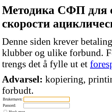
Методика СФП для 
скорости ацикличес
Denne siden krever betaling 
klubber og ulike forbund. Fo
trengs det å fylle ut et
fores
Advarsel:
kopiering, printi
forbudt.
Brukernavn:
Passord:
Husk meg