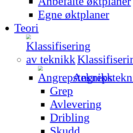
Anbefalte øktplaner
Egne øktplaner
Teori
Klassifiser
Angrepstekn
Grep
Avlevering
Dribling
Skudd