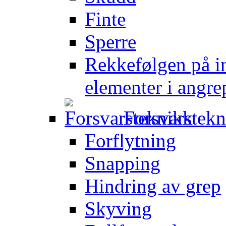
Finte
Sperre
Rekkefølgen på in
elementer i angre
Forsvarstek
Forflytning
Snapping
Hindring av grep
Skyving