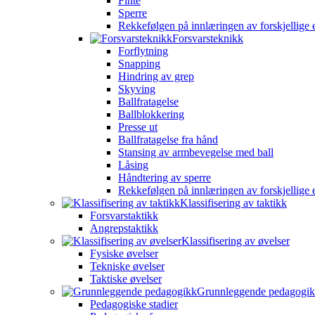
Finte
Sperre
Rekkefølgen på innlæringen av forskjellige 
Forsvarsteknikk
Forflytning
Snapping
Hindring av grep
Skyving
Ballfratagelse
Ballblokkering
Presse ut
Ballfratagelse fra hånd
Stansing av armbevegelse med ball
Låsing
Håndtering av sperre
Rekkefølgen på innlæringen av forskjellige 
Klassifisering av taktikk
Forsvarstaktikk
Angrepstaktikk
Klassifisering av øvelser
Fysiske øvelser
Tekniske øvelser
Taktiske øvelser
Grunnleggende pedagogi
Pedagogiske stadier