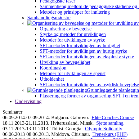
Pedagogiske faser
Sammenheng mellom de pedagogiske stadiene og 
Metoder og prinsipper for innlæring
Samhandlingsmønstre
Organisering av bevegelse
Styrke og metoder for utviklingen
Metoder for utviklingen av styrke
SFT-metoder for utviklingen av hurtighet
SFT-metoder for utviklingen av hurtig styrke
SFT-metoder for utviklingen av eksplosiv styrke
Utvikling av bevegelighet
Koordinasjon
Metoder for utviklingen av spenst
Utholdenhet
SFT-metoder for utviklingen av asyklisk bevegelse
Grunnleggende planleggi
Plassering og former av organisering SFT i en tren
Undervisning
Seminarer
06.09.2014-07.09.2014. Bulgaria. Gabrovo.
Elite Coaches Course
18.11.2013-21.11.2013. Hviterussland. Minsk.
Sjette samling
03.11.2013-13.11.2013. Tbilisi. Georgia.
Olympic Solidarity
06.06.2013-08.06.2013. Moldova. Chisinau.
Trenerkurs (EHF)