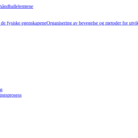
håndballelemtene
Organisering av bevegelse og metoder for utvi
ng
ingsprosess