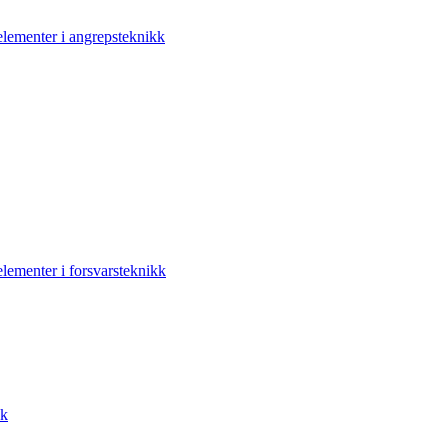
elementer i angrepsteknikk
elementer i forsvarsteknikk
kk