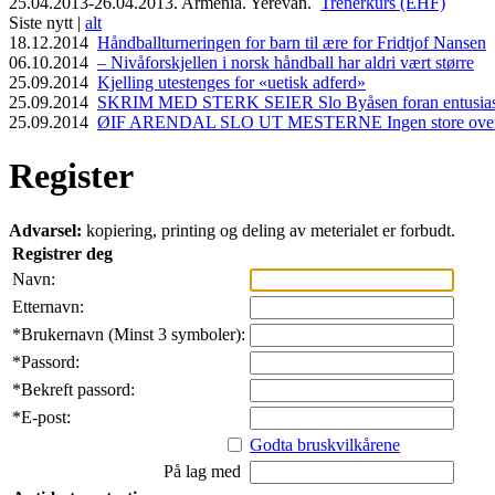
25.04.2013-26.04.2013. Armenia. Yerevan.
Trenerkurs (EHF)
Siste nytt |
alt
18.12.2014
Håndballturneringen for barn til ære for Fridtjof Nansen
06.10.2014
– Nivåforskjellen i norsk håndball har aldri vært større
25.09.2014
Kjelling utestenges for «uetisk adferd»
25.09.2014
SKRIM MED STERK SEIER Slo Byåsen foran entusiasti
25.09.2014
ØIF ARENDAL SLO UT MESTERNE Ingen store overras
Register
Advarsel:
kopiering, printing og deling av meterialet er forbudt.
Registrer deg
Navn:
Etternavn:
*
Brukernavn (Minst 3 symboler):
*
Passord:
*
Bekreft passord:
*
E-post:
Godta bruskvilkårene
På lag med