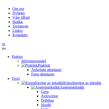
Om oss
Nyheter
Våre tilbud
Butikk
Terminogi
Linker
Kontakter
ru
no
Praksis
Informasjonsdel
Praktisk
Anbefalte øktplaner
Egne øktplaner
Teori
Klassifisering av teknikk
Angrepsteknikk
Grep
Avlevering
Dribling
Skudd