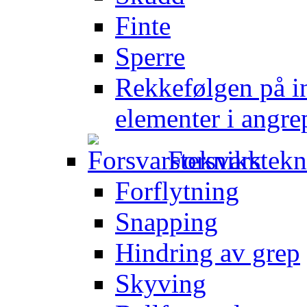
Finte
Sperre
Rekkefølgen på in
elementer i angre
Forsvarstek
Forflytning
Snapping
Hindring av grep
Skyving