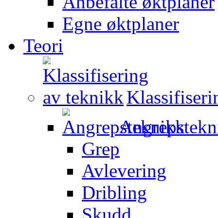
Anbefalte øktplaner
Egne øktplaner
Teori
Klassifiser
Angrepstekn
Grep
Avlevering
Dribling
Skudd