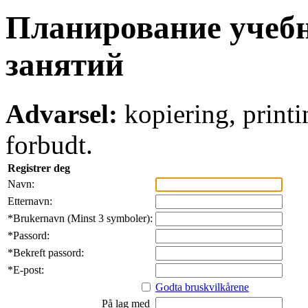
Планирование учеб
занятий
Advarsel:
kopiering, printi
forbudt.
Registrer deg
Navn:
Etternavn:
*
Brukernavn (Minst 3 symboler):
*
Passord:
*
Bekreft passord:
*
E-post:
Godta bruskvilkårene
På lag med