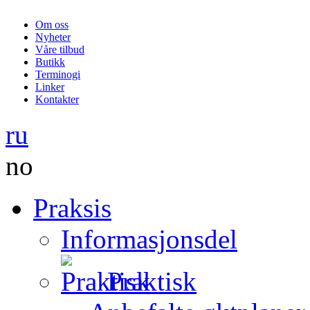
Om oss
Nyheter
Våre tilbud
Butikk
Terminogi
Linker
Kontakter
ru
no
Praksis
Informasjonsdel
Praktisk