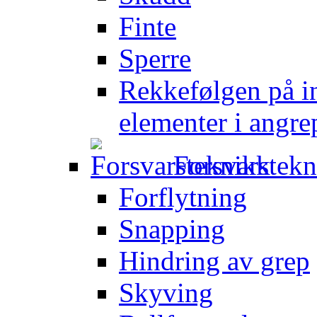
Finte
Sperre
Rekkefølgen på in
elementer i angre
Forsvarstek
Forflytning
Snapping
Hindring av grep
Skyving