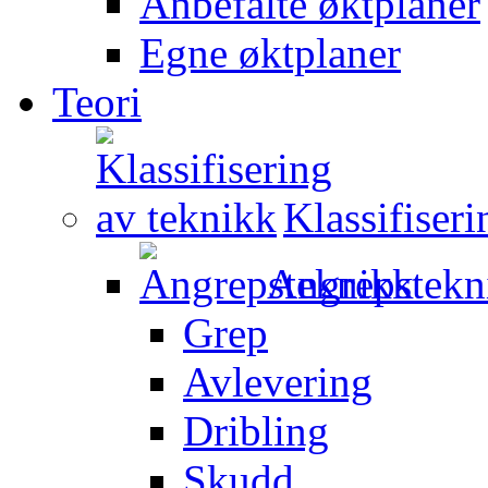
Anbefalte øktplaner
Egne øktplaner
Teori
Klassifiser
Angrepstekn
Grep
Avlevering
Dribling
Skudd