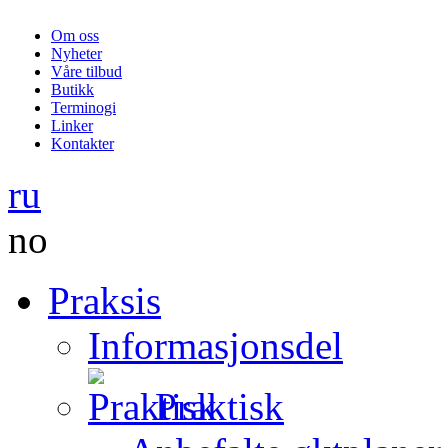
Om oss
Nyheter
Våre tilbud
Butikk
Terminogi
Linker
Kontakter
ru
no
Praksis
Informasjonsdel
Praktisk