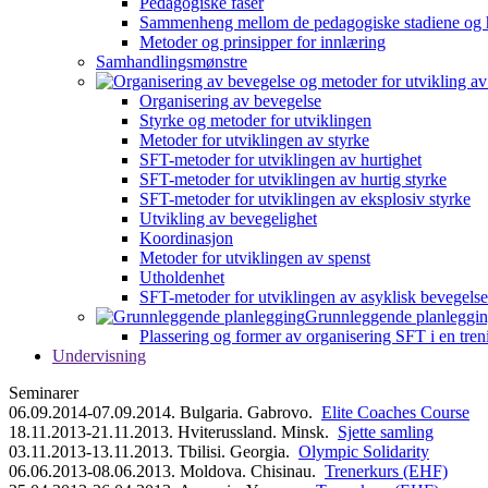
Pedagogiske faser
Sammenheng mellom de pedagogiske stadiene og 
Metoder og prinsipper for innlæring
Samhandlingsmønstre
Organisering av bevegelse
Styrke og metoder for utviklingen
Metoder for utviklingen av styrke
SFT-metoder for utviklingen av hurtighet
SFT-metoder for utviklingen av hurtig styrke
SFT-metoder for utviklingen av eksplosiv styrke
Utvikling av bevegelighet
Koordinasjon
Metoder for utviklingen av spenst
Utholdenhet
SFT-metoder for utviklingen av asyklisk bevegelse
Grunnleggende planleggi
Plassering og former av organisering SFT i en tren
Undervisning
Seminarer
06.09.2014-07.09.2014. Bulgaria. Gabrovo.
Elite Coaches Course
18.11.2013-21.11.2013. Hviterussland. Minsk.
Sjette samling
03.11.2013-13.11.2013. Tbilisi. Georgia.
Olympic Solidarity
06.06.2013-08.06.2013. Moldova. Chisinau.
Trenerkurs (EHF)