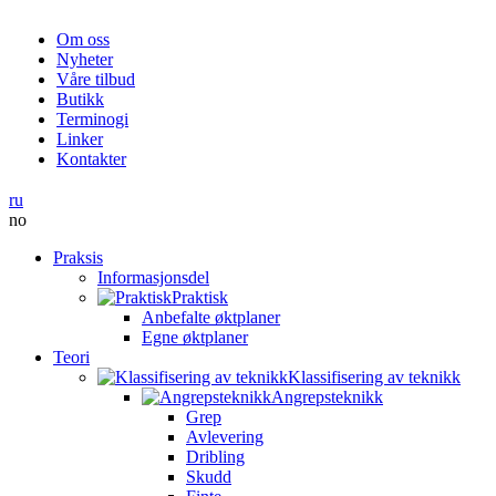
Om oss
Nyheter
Våre tilbud
Butikk
Terminogi
Linker
Kontakter
ru
no
Praksis
Informasjonsdel
Praktisk
Anbefalte øktplaner
Egne øktplaner
Teori
Klassifisering av teknikk
Angrepsteknikk
Grep
Avlevering
Dribling
Skudd