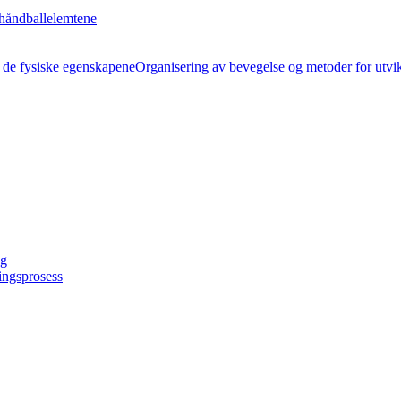
håndballelemtene
Organisering av bevegelse og metoder for utvi
ng
ingsprosess