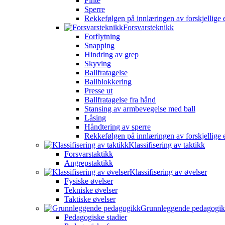
Finte
Sperre
Rekkefølgen på innlæringen av forskjellige 
Forsvarsteknikk
Forflytning
Snapping
Hindring av grep
Skyving
Ballfratagelse
Ballblokkering
Presse ut
Ballfratagelse fra hånd
Stansing av armbevegelse med ball
Låsing
Håndtering av sperre
Rekkefølgen på innlæringen av forskjellige 
Klassifisering av taktikk
Forsvarstaktikk
Angrepstaktikk
Klassifisering av øvelser
Fysiske øvelser
Tekniske øvelser
Taktiske øvelser
Grunnleggende pedagogi
Pedagogiske stadier