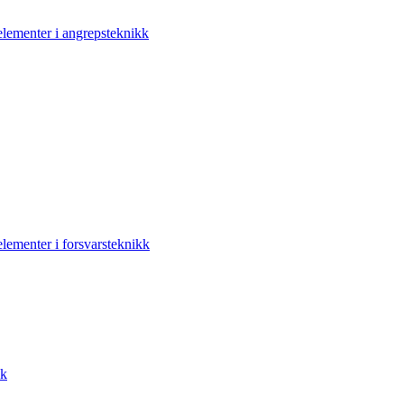
elementer i angrepsteknikk
elementer i forsvarsteknikk
kk