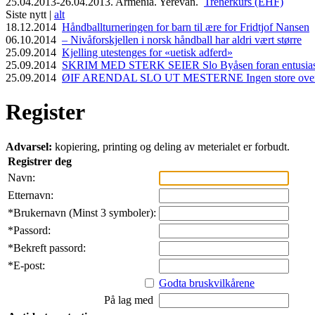
25.04.2013-26.04.2013. Armenia. Yerevan.
Trenerkurs (EHF)
Siste nytt |
alt
18.12.2014
Håndballturneringen for barn til ære for Fridtjof Nansen
06.10.2014
– Nivåforskjellen i norsk håndball har aldri vært større
25.09.2014
Kjelling utestenges for «uetisk adferd»
25.09.2014
SKRIM MED STERK SEIER Slo Byåsen foran entusiasti
25.09.2014
ØIF ARENDAL SLO UT MESTERNE Ingen store overras
Register
Advarsel:
kopiering, printing og deling av meterialet er forbudt.
Registrer deg
Navn:
Etternavn:
*
Brukernavn (Minst 3 symboler):
*
Passord:
*
Bekreft passord:
*
E-post:
Godta bruskvilkårene
På lag med