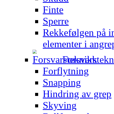
Finte
Sperre
Rekkefølgen på in
elementer i angre
Forsvarstek
Forflytning
Snapping
Hindring av grep
Skyving