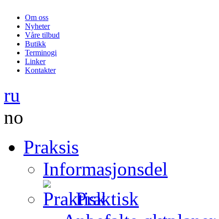
Om oss
Nyheter
Våre tilbud
Butikk
Terminogi
Linker
Kontakter
ru
no
Praksis
Informasjonsdel
Praktisk