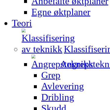
Anbefalte øktplaner
Egne øktplaner
Teori
Klassifiser
Angrepstekn
Grep
Avlevering
Dribling
Skudd