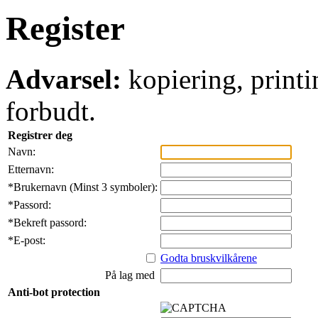
Register
Advarsel:
kopiering, printi
forbudt.
Registrer deg
Navn:
Etternavn:
*
Brukernavn (Minst 3 symboler):
*
Passord:
*
Bekreft passord:
*
E-post:
Godta bruskvilkårene
På lag med
Anti-bot protection