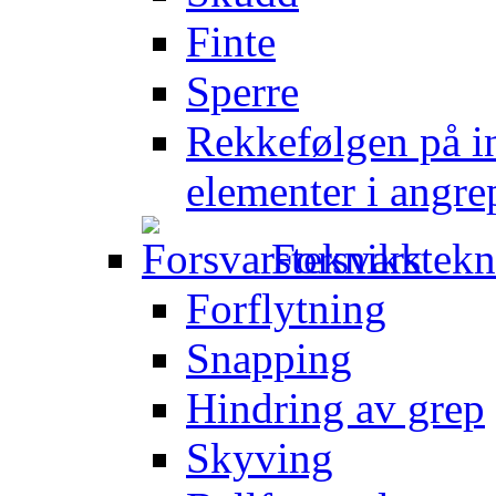
Finte
Sperre
Rekkefølgen på in
elementer i angre
Forsvarstek
Forflytning
Snapping
Hindring av grep
Skyving