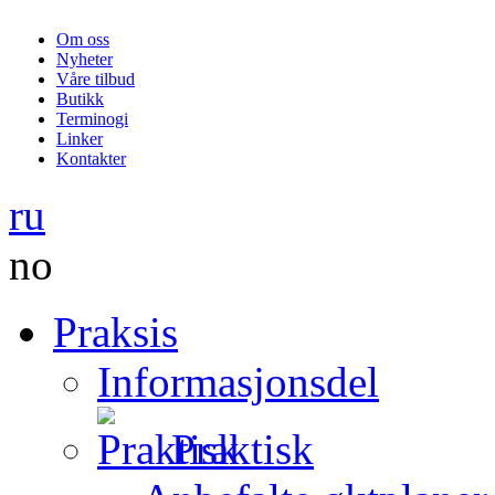
Om oss
Nyheter
Våre tilbud
Butikk
Terminogi
Linker
Kontakter
ru
no
Praksis
Informasjonsdel
Praktisk