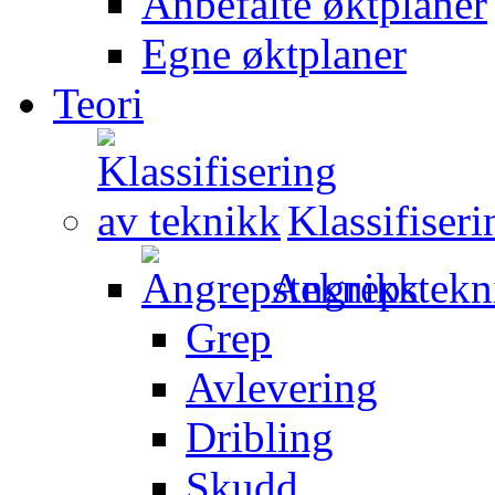
Anbefalte øktplaner
Egne øktplaner
Teori
Klassifiser
Angrepstekn
Grep
Avlevering
Dribling
Skudd