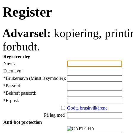
Register
Advarsel:
kopiering, printi
forbudt.
Registrer deg
Navn:
Etternavn:
*
Brukernavn (Minst 3 symboler):
*
Passord:
*
Bekreft passord:
*
E-post:
Godta bruskvilkårene
På lag med
Anti-bot protection