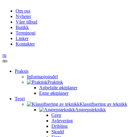
Om oss
Nyheter
Våre tilbud
Butikk
Terminogi
Linker
Kontakter
ru
no
Praksis
Informasjonsdel
Praktisk
Anbefalte øktplaner
Egne øktplaner
Teori
Klassifisering av teknikk
Angrepsteknikk
Grep
Avlevering
Dribling
Skudd