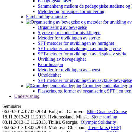
Pedagogiske faser
Sammenheng mellom de pedagogiske stadiene og 
Metoder og prinsipper for innlæring
Samhandlingsmønstre
Organisering av bevegelse
Styrke og metoder for utviklingen
Metoder for utviklingen av styrke
SFT-metoder for utviklingen av hurtighet
SFT-metoder for utviklingen av hurtig styrke
SFT-metoder for utviklingen av eksplosiv styrke
Utvikling av bevegelighet
Koordinasjon
Metoder for utviklingen av spenst
Utholdenhet
SFT-metoder for utviklingen av asyklisk bevegelse
Grunnleggende planleggi
Plassering og former av organisering SFT i en tren
Undervisning
Seminarer
06.09.2014-07.09.2014. Bulgaria. Gabrovo.
Elite Coaches Course
18.11.2013-21.11.2013. Hviterussland. Minsk.
Sjette samling
03.11.2013-13.11.2013. Tbilisi. Georgia.
Olympic Solidarity
06.06.2013-08.06.2013. Moldova. Chisinau.
Trenerkurs (EHF)