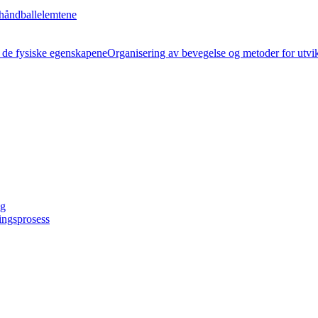
håndballelemtene
Organisering av bevegelse og metoder for utvi
ng
ingsprosess