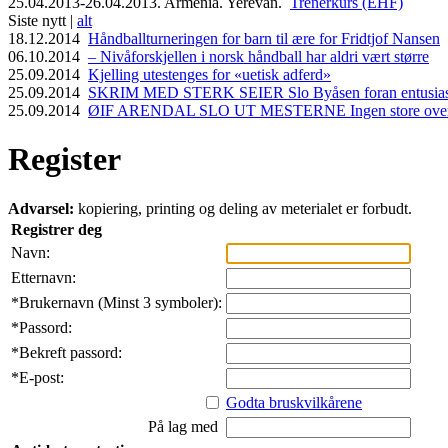
25.04.2013-26.04.2013. Armenia. Yerevan.
Trenerkurs (EHF)
Siste nytt |
alt
18.12.2014
Håndballturneringen for barn til ære for Fridtjof Nansen
06.10.2014
– Nivåforskjellen i norsk håndball har aldri vært større
25.09.2014
Kjelling utestenges for «uetisk adferd»
25.09.2014
SKRIM MED STERK SEIER Slo Byåsen foran entusiasti
25.09.2014
ØIF ARENDAL SLO UT MESTERNE Ingen store overras
Register
Advarsel:
kopiering, printing og deling av meterialet er forbudt.
Registrer deg
Navn:
Etternavn:
*
Brukernavn (Minst 3 symboler):
*
Passord:
*
Bekreft passord:
*
E-post:
Godta bruskvilkårene
På lag med