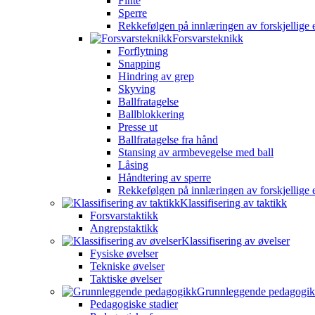
Finte
Sperre
Rekkefølgen på innlæringen av forskjellige 
Forsvarsteknikk
Forflytning
Snapping
Hindring av grep
Skyving
Ballfratagelse
Ballblokkering
Presse ut
Ballfratagelse fra hånd
Stansing av armbevegelse med ball
Låsing
Håndtering av sperre
Rekkefølgen på innlæringen av forskjellige 
Klassifisering av taktikk
Forsvarstaktikk
Angrepstaktikk
Klassifisering av øvelser
Fysiske øvelser
Tekniske øvelser
Taktiske øvelser
Grunnleggende pedagogi
Pedagogiske stadier