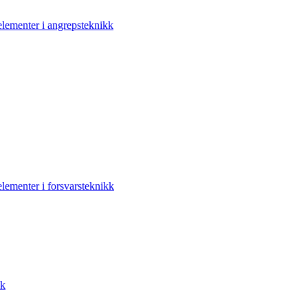
elementer i angrepsteknikk
elementer i forsvarsteknikk
kk