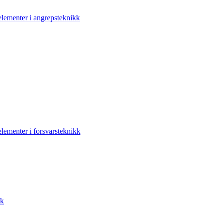
elementer i angrepsteknikk
elementer i forsvarsteknikk
kk