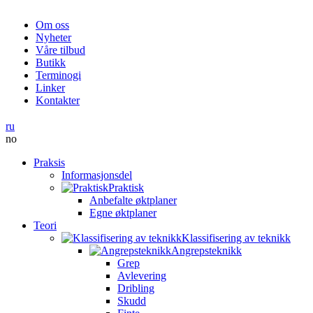
Om oss
Nyheter
Våre tilbud
Butikk
Terminogi
Linker
Kontakter
ru
no
Praksis
Informasjonsdel
Praktisk
Anbefalte øktplaner
Egne øktplaner
Teori
Klassifisering av teknikk
Angrepsteknikk
Grep
Avlevering
Dribling
Skudd