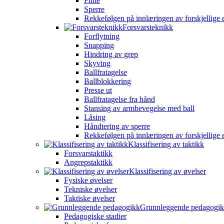
Finte
Sperre
Rekkefølgen på innlæringen av forskjellige 
Forsvarsteknikk
Forflytning
Snapping
Hindring av grep
Skyving
Ballfratagelse
Ballblokkering
Presse ut
Ballfratagelse fra hånd
Stansing av armbevegelse med ball
Låsing
Håndtering av sperre
Rekkefølgen på innlæringen av forskjellige 
Klassifisering av taktikk
Forsvarstaktikk
Angrepstaktikk
Klassifisering av øvelser
Fysiske øvelser
Tekniske øvelser
Taktiske øvelser
Grunnleggende pedagogi
Pedagogiske stadier