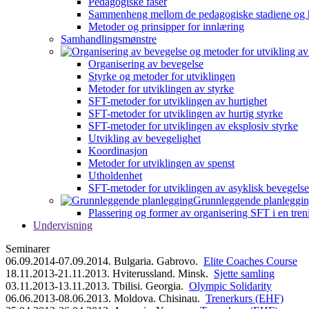
Pedagogiske faser
Sammenheng mellom de pedagogiske stadiene og 
Metoder og prinsipper for innlæring
Samhandlingsmønstre
Organisering av bevegelse
Styrke og metoder for utviklingen
Metoder for utviklingen av styrke
SFT-metoder for utviklingen av hurtighet
SFT-metoder for utviklingen av hurtig styrke
SFT-metoder for utviklingen av eksplosiv styrke
Utvikling av bevegelighet
Koordinasjon
Metoder for utviklingen av spenst
Utholdenhet
SFT-metoder for utviklingen av asyklisk bevegelse
Grunnleggende planleggi
Plassering og former av organisering SFT i en tren
Undervisning
Seminarer
06.09.2014-07.09.2014. Bulgaria. Gabrovo.
Elite Coaches Course
18.11.2013-21.11.2013. Hviterussland. Minsk.
Sjette samling
03.11.2013-13.11.2013. Tbilisi. Georgia.
Olympic Solidarity
06.06.2013-08.06.2013. Moldova. Chisinau.
Trenerkurs (EHF)