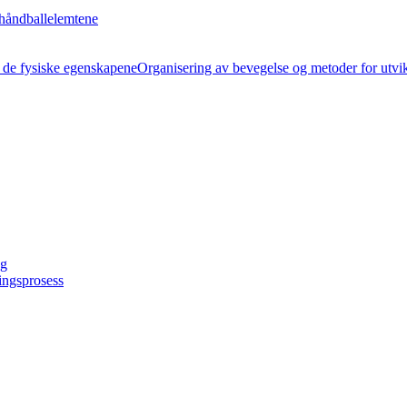
håndballelemtene
Organisering av bevegelse og metoder for utvi
ng
ingsprosess