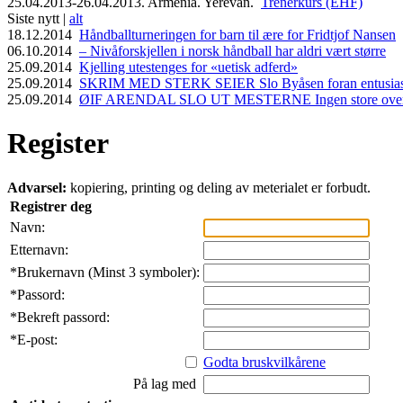
25.04.2013-26.04.2013. Armenia. Yerevan.
Trenerkurs (EHF)
Siste nytt |
alt
18.12.2014
Håndballturneringen for barn til ære for Fridtjof Nansen
06.10.2014
– Nivåforskjellen i norsk håndball har aldri vært større
25.09.2014
Kjelling utestenges for «uetisk adferd»
25.09.2014
SKRIM MED STERK SEIER Slo Byåsen foran entusiasti
25.09.2014
ØIF ARENDAL SLO UT MESTERNE Ingen store overras
Register
Advarsel:
kopiering, printing og deling av meterialet er forbudt.
Registrer deg
Navn:
Etternavn:
*
Brukernavn (Minst 3 symboler):
*
Passord:
*
Bekreft passord:
*
E-post:
Godta bruskvilkårene
På lag med