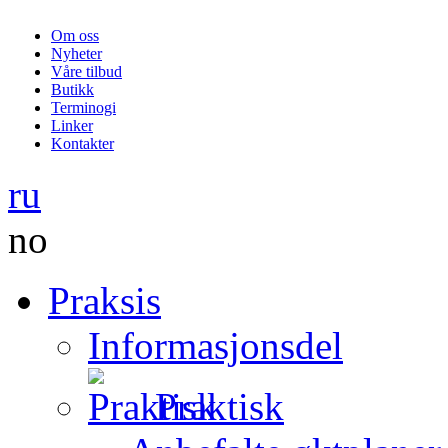
Om oss
Nyheter
Våre tilbud
Butikk
Terminogi
Linker
Kontakter
ru
no
Praksis
Informasjonsdel
Praktisk