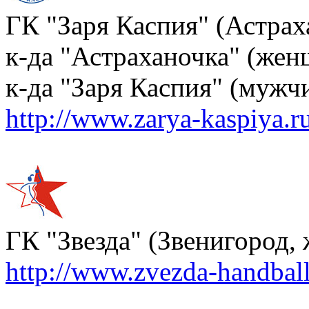
ГК "Заря Каспия" (Астрах
к-да "Астраханочка" (же
к-да "Заря Каспия" (мужч
http://www.zarya-kaspiya.r
ГК "Звезда" (Звенигород
http://www.zvezda-handball