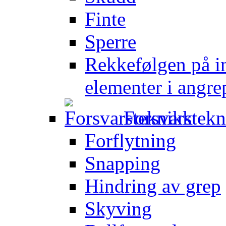
Finte
Sperre
Rekkefølgen på in
elementer i angre
Forsvarstek
Forflytning
Snapping
Hindring av grep
Skyving