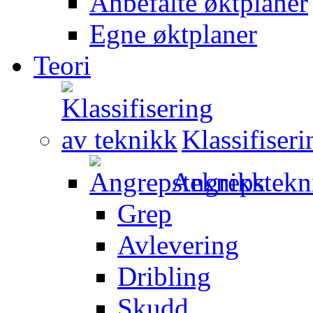
Anbefalte øktplaner
Egne øktplaner
Teori
Klassifiser
Angrepstekn
Grep
Avlevering
Dribling
Skudd