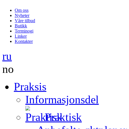
Om oss
Nyheter
Våre tilbud
Butikk
Terminogi
Linker
Kontakter
ru
no
Praksis
Informasjonsdel
Praktisk