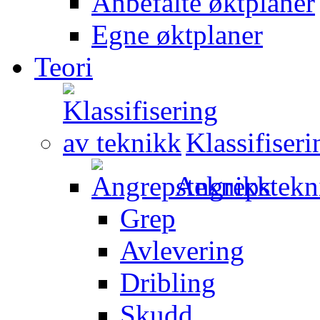
Anbefalte øktplaner
Egne øktplaner
Teori
Klassifiser
Angrepstekn
Grep
Avlevering
Dribling
Skudd