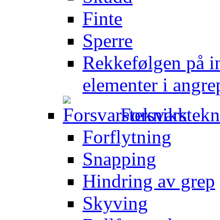
Finte
Sperre
Rekkefølgen på in
elementer i angre
Forsvarstek
Forflytning
Snapping
Hindring av grep
Skyving