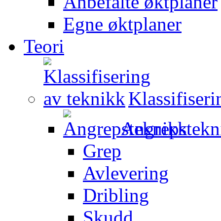
Anbefalte øktplaner
Egne øktplaner
Teori
Klassifiser
Angrepstekn
Grep
Avlevering
Dribling
Skudd