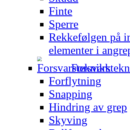
Finte
Sperre
Rekkefølgen på in
elementer i angre
Forsvarstek
Forflytning
Snapping
Hindring av grep
Skyving