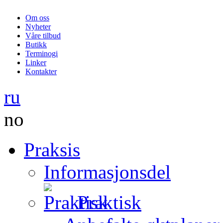
Om oss
Nyheter
Våre tilbud
Butikk
Terminogi
Linker
Kontakter
ru
no
Praksis
Informasjonsdel
Praktisk