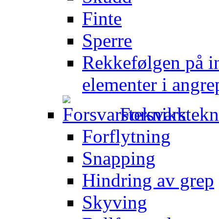
Finte
Sperre
Rekkefølgen på in
elementer i angre
Forsvarstek
Forflytning
Snapping
Hindring av grep
Skyving