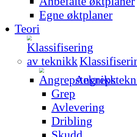
Anbefalte øktplaner
Egne øktplaner
Teori
Klassifiser
Angrepstekn
Grep
Avlevering
Dribling
Skudd