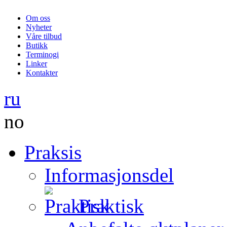
Om oss
Nyheter
Våre tilbud
Butikk
Terminogi
Linker
Kontakter
ru
no
Praksis
Informasjonsdel
Praktisk