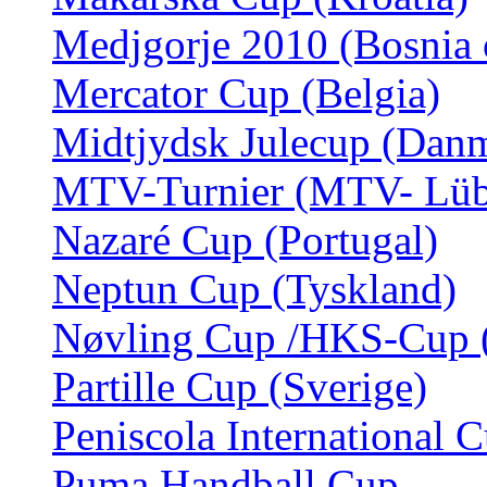
Medjgorje 2010 (Bosnia 
Mercator Cup (Belgia)
Midtjydsk Julecup (Dan
MTV-Turnier (MTV- Lübe
Nazaré Cup (Portugal)
Neptun Cup (Tyskland)
Nøvling Cup /HKS-Cup 
Partille Cup (Sverige)
Peniscola International 
Puma Handball Cup