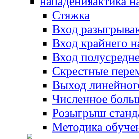
Тактика н
Стяжка
Вход разыгрыва
Вход крайнего 
Вход полусредн
Скрестные пере
Выход линейног
Численное боль
Розыгрыш станд
Методика обуче