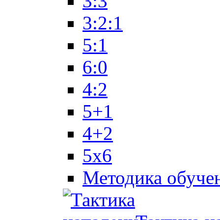
3:3
3:2:1
5:1
6:0
4:2
5+1
4+2
5x6
Методика обуче