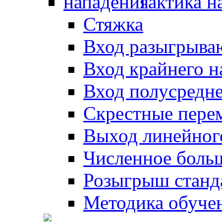
Тактика н
Стяжка
Вход разыгрыва
Вход крайнего 
Вход полусредн
Скрестные пере
Выход линейног
Численное боль
Розыгрыш станд
Методика обуче