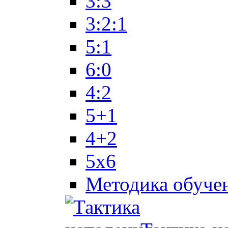
3:3
3:2:1
5:1
6:0
4:2
5+1
4+2
5x6
Методика обуче