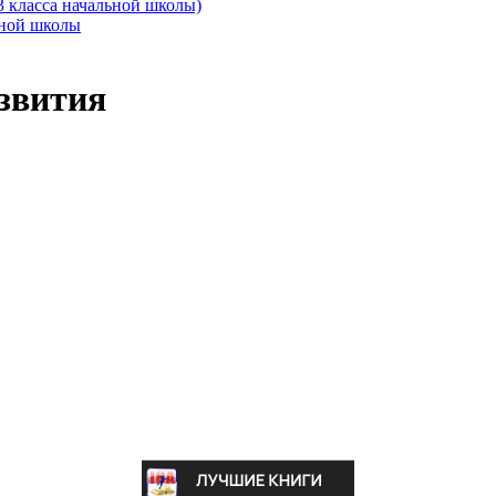
3 класса начальной школы)
ьной школы
азвития