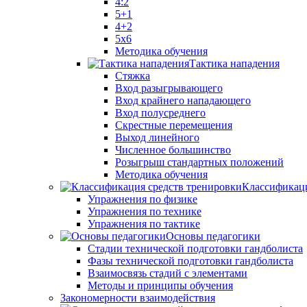
4:2
5+1
4+2
5x6
Методика обучения
Тактика нападения
Стяжка
Вход разыгрывающего
Вход крайнего нападающего
Вход полусреднего
Скрестные перемещения
Выход линейного
Численное большинство
Розыгрыш стандартных положений
Методика обучения
Классификаци
Упражнения по физике
Упражнения по технике
Упражнения по тактике
Основы педагогики
Стадии технической подготовки гандболиста
Фазы технической подготовки гандболиста
Взаимосвязь стадий с элементами
Методы и принципы обучения
Закономерности взаимодействия