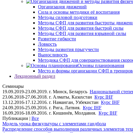
Организация движений
Сила и основы методики её воспитания
Методы силовой подготовки
Методы СФП для развития быстроты движен
Методы СФП для развития быстрой силы
Методы СФП для развития взрывной силы
Развитие гибкости
Ловкость
Методы развития прыгучести
Выносливость
Методика СФП для совершенствования скоро
Основы планирования
Место и формы организации СФП в трениров
Лекционный раздел
Семинары
19.09.2019-23.09.2019. г. Минск, Беларусь
Национальной степен
23.06.2018-27.06.2018. г. Алматы, Казахстан
Курс IHF
13.12.2016-17.12.2016. г. Наманган, Узбекистан
Курс IHF
24.09.2016-25.09.2016. г. Рига, Латвия.
Курс IHF
16.09.2016-18.09.2016. г. Кишинёв, Молдавия.
Курс IHF
Публикации |
Все
Модель урока физкультуры с элементами гандбола
Распределение способов выполнения различных элементов техн