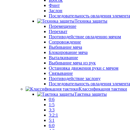
Бросок
Финт
Заслон
Последовательность овладения элемент
Техника защиты
Перемещение
Перехват
Противодействие овладению мячом
Сопровождение
Выбивание мяча
Блокирование мяча
Выталкивание
Выбивание мяча из рук
Остановка движения руки с мячом
Связывание
Противодействие заслону
Последовательность овладения элемент
Классификация тактики
Тактика защиты
0:6
1:5
3:3
3:2:1
5:1
6:0