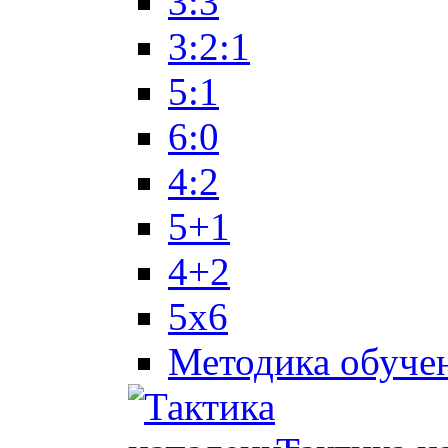
3:3
3:2:1
5:1
6:0
4:2
5+1
4+2
5x6
Методика обуче