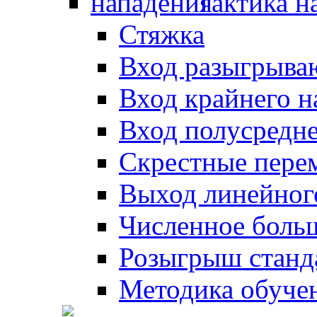
Тактика н
Стяжка
Вход разыгрыва
Вход крайнего 
Вход полусредн
Скрестные пере
Выход линейног
Численное боль
Розыгрыш станд
Методика обуче